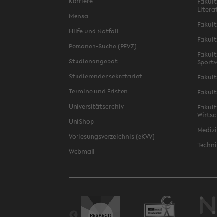
Karriere
Fakult
Litera
Mensa
Fakult
Hilfe und Notfall
Fakult
Personen-Suche (PEVZ)
Fakult
Studienangebot
Sportw
Studierendensekretariat
Fakult
Termine und Fristen
Fakult
Universitätsarchiv
Fakult
Wirtsc
UniShop
Medizi
Vorlesungsverzeichnis (eKVV)
Techni
Webmail