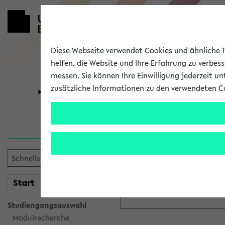
Diese Webseite verwendet Cookies und ähnliche Te
helfen, die Website und Ihre Erfahrung zu verbes
messen. Sie können Ihre Einwilligung jederzeit u
zusätzliche Informationen zu den verwendeten C
Universität
Forschung
Anmeldung ü
Bitte melden Sie sich am eK
mein
Start
eKVV
Anmeldename:
Studiengangsauswahl
Modulrecherche