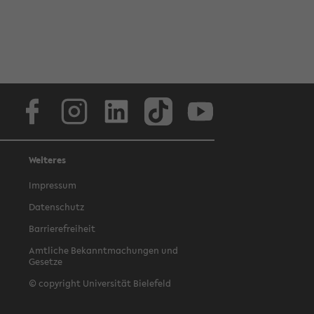
Facebook
Instagram
LinkedIn
TikTok
Youtube
Weiteres
Impressum
Datenschutz
Barrierefreiheit
Amtliche Bekanntmachungen und
Gesetze
© copyright Universität Bielefeld