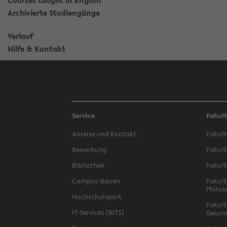
Courses taught in English
Archivierte Studiengänge
Verlauf
Hilfe & Kontakt
Service
Fakul
Anreise und Kontakt
Fakult
Bewerbung
Fakult
Bibliothek
Fakult
Campus-Bauen
Fakult
Philos
Hochschulsport
Fakult
IT-Services (BITS)
Gesun