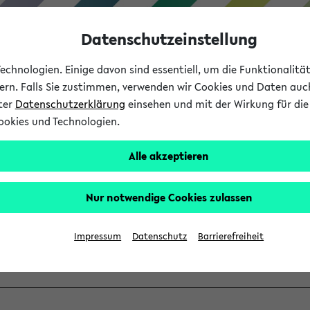
Datenschutzeinstellung
chnologien. Einige davon sind essentiell, um die Funktionalit
sern. Falls Sie zustimmen, verwenden wir Cookies und Daten auc
nter
Datenschutzerklärung
einsehen und mit der Wirkung für die 
ookies und Technologien.
Studium
Lehre
International
Alle akzeptieren
ber einen vorhandenen Gas
Nur notwendige Cookies zulassen
VV mit Ihrem Anmeldenamen und Ihrem Passwort an:
Impressum
Datenschutz
Barrierefreiheit