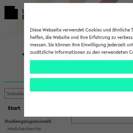
Diese Webseite verwendet Cookies und ähnliche Te
helfen, die Website und Ihre Erfahrung zu verbes
messen. Sie können Ihre Einwilligung jederzeit u
zusätzliche Informationen zu den verwendeten C
Universität
Forschung
Anmeldung ü
Bitte melden Sie sich am eK
mein
Start
eKVV
Anmeldename:
Studiengangsauswahl
Modulrecherche