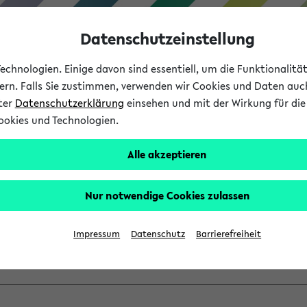
Datenschutzeinstellung
chnologien. Einige davon sind essentiell, um die Funktionalit
sern. Falls Sie zustimmen, verwenden wir Cookies und Daten auc
nter
Datenschutzerklärung
einsehen und mit der Wirkung für die 
ookies und Technologien.
Studium
Lehre
International
Alle akzeptieren
ber einen vorhandenen Gas
Nur notwendige Cookies zulassen
VV mit Ihrem Anmeldenamen und Ihrem Passwort an:
Impressum
Datenschutz
Barrierefreiheit