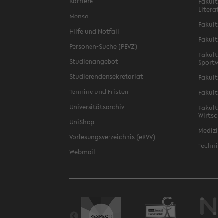
Karriere
Fakult
Litera
Mensa
Fakult
Hilfe und Notfall
Fakult
Personen-Suche (PEVZ)
Fakult
Studienangebot
Sportw
Studierendensekretariat
Fakult
Termine und Fristen
Fakult
Universitätsarchiv
Fakult
Wirtsc
UniShop
Medizi
Vorlesungsverzeichnis (eKVV)
Techni
Webmail