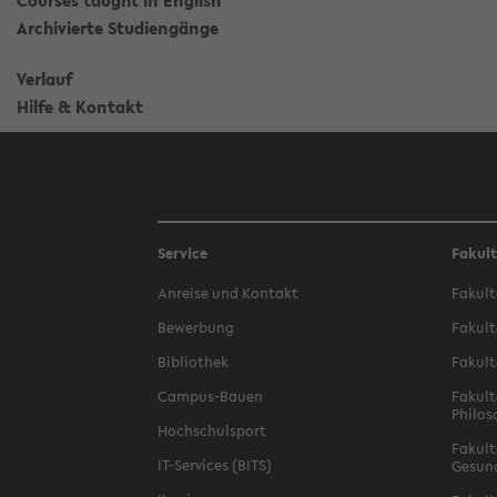
Courses taught in English
Archivierte Studiengänge
Verlauf
Hilfe & Kontakt
Service
Fakul
Anreise und Kontakt
Fakult
Bewerbung
Fakult
Bibliothek
Fakult
Campus-Bauen
Fakult
Philos
Hochschulsport
Fakult
IT-Services (BITS)
Gesun