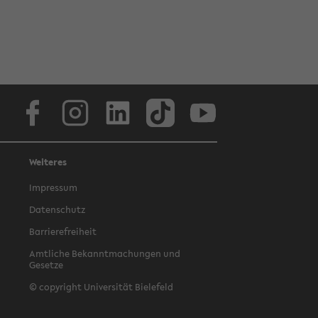
Facebook
Instagram
LinkedIn
TikTok
Youtube
Weiteres
Impressum
Datenschutz
Barrierefreiheit
Amtliche Bekanntmachungen und
Gesetze
© copyright Universität Bielefeld