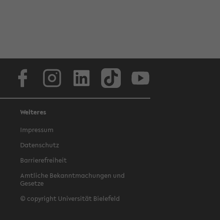
Facebook
Instagram
LinkedIn
TikTok
Youtube
Weiteres
Impressum
Datenschutz
Barrierefreiheit
Amtliche Bekanntmachungen und
Gesetze
© copyright Universität Bielefeld