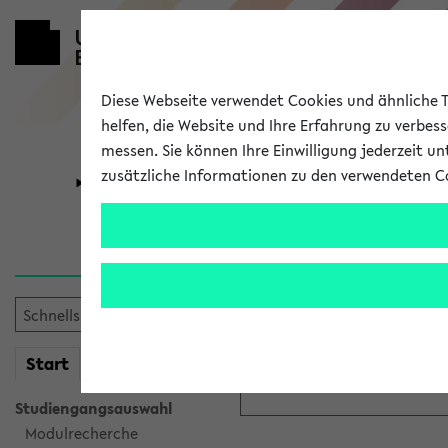
Diese Webseite verwendet Cookies und ähnliche Te
helfen, die Website und Ihre Erfahrung zu verbes
messen. Sie können Ihre Einwilligung jederzeit u
zusätzliche Informationen zu den verwendeten C
Universität
Forschung
Anmeldung ü
Bitte melden Sie sich am eK
mein
Start
eKVV
Anmeldename:
Studiengangsauswahl
Modulrecherche