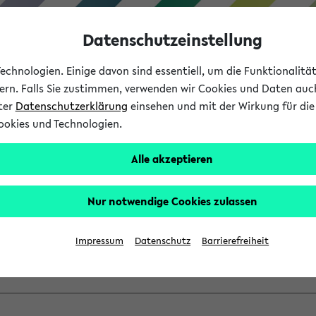
Datenschutzeinstellung
chnologien. Einige davon sind essentiell, um die Funktionalit
sern. Falls Sie zustimmen, verwenden wir Cookies und Daten auc
nter
Datenschutzerklärung
einsehen und mit der Wirkung für die 
ookies und Technologien.
Studium
Lehre
International
Alle akzeptieren
ber einen vorhandenen Gas
Nur notwendige Cookies zulassen
VV mit Ihrem Anmeldenamen und Ihrem Passwort an:
Impressum
Datenschutz
Barrierefreiheit