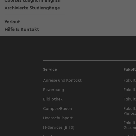
Courses taught in English
Archivierte Studiengänge
Verlauf
Hilfe & Kontakt
Service
Fakul
Anreise und Kontakt
Fakult
Bewerbung
Fakult
Bibliothek
Fakult
Campus-Bauen
Fakult
Philos
Hochschulsport
Fakult
IT-Services (BITS)
Gesun