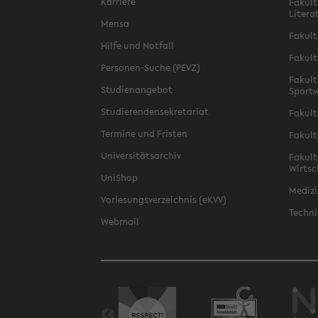
Karriere
Fakult
Litera
Mensa
Fakult
Hilfe und Notfall
Fakult
Personen-Suche (PEVZ)
Fakult
Studienangebot
Sportw
Studierendensekretariat
Fakult
Termine und Fristen
Fakult
Universitätsarchiv
Fakult
Wirtsc
UniShop
Medizi
Vorlesungsverzeichnis (eKVV)
Techni
Webmail