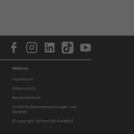
Facebook
Instagram
LinkedIn
TikTok
Youtube
Weiteres
Impressum
Datenschutz
Barrierefreiheit
Amtliche Bekanntmachungen und
Gesetze
© copyright Universität Bielefeld