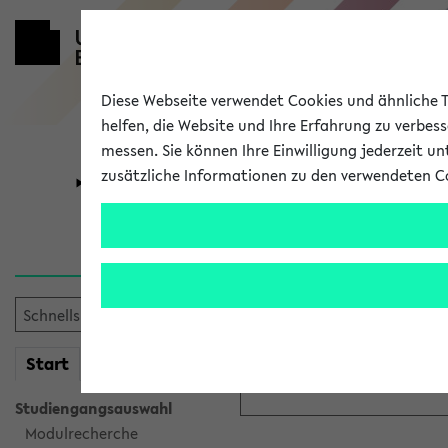
Diese Webseite verwendet Cookies und ähnliche Te
helfen, die Website und Ihre Erfahrung zu verbes
messen. Sie können Ihre Einwilligung jederzeit u
zusätzliche Informationen zu den verwendeten C
Universität
Forschung
Anmeldung ü
Bitte melden Sie sich am eK
mein
Start
eKVV
Anmeldename:
Studiengangsauswahl
Modulrecherche