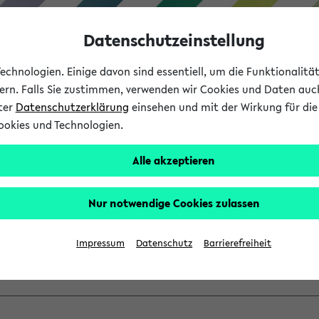
Datenschutzeinstellung
chnologien. Einige davon sind essentiell, um die Funktionalit
sern. Falls Sie zustimmen, verwenden wir Cookies und Daten auc
nter
Datenschutzerklärung
einsehen und mit der Wirkung für die 
ookies und Technologien.
Studium
Lehre
International
Alle akzeptieren
ber einen vorhandenen Gas
Nur notwendige Cookies zulassen
VV mit Ihrem Anmeldenamen und Ihrem Passwort an:
Impressum
Datenschutz
Barrierefreiheit