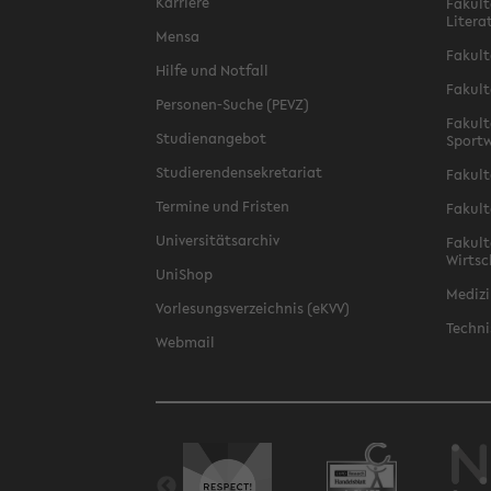
Karriere
Fakult
Litera
Mensa
Fakult
Hilfe und Notfall
Fakult
Personen-Suche (PEVZ)
Fakult
Studienangebot
Sportw
Studierendensekretariat
Fakult
Termine und Fristen
Fakult
Universitätsarchiv
Fakult
Wirtsc
UniShop
Medizi
Vorlesungsverzeichnis (eKVV)
Techni
Webmail