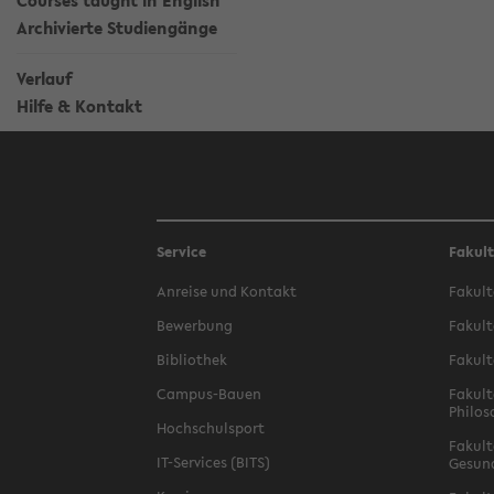
Courses taught in English
Archivierte Studiengänge
Verlauf
Hilfe & Kontakt
Service
Fakul
Anreise und Kontakt
Fakult
Bewerbung
Fakult
Bibliothek
Fakult
Campus-Bauen
Fakult
Philos
Hochschulsport
Fakult
IT-Services (BITS)
Gesun