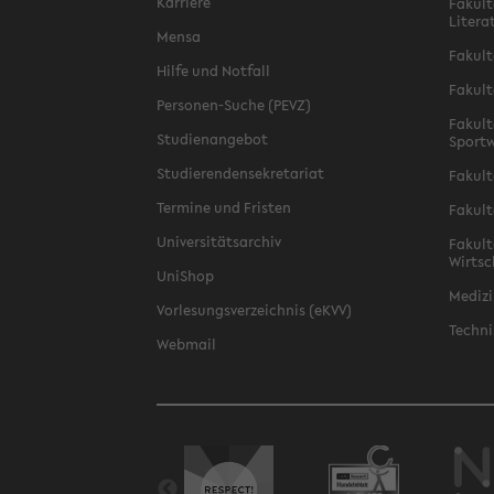
Karriere
Fakult
Litera
Mensa
Fakult
Hilfe und Notfall
Fakult
Personen-Suche (PEVZ)
Fakult
Studienangebot
Sportw
Studierendensekretariat
Fakult
Termine und Fristen
Fakult
Universitätsarchiv
Fakult
Wirtsc
UniShop
Medizi
Vorlesungsverzeichnis (eKVV)
Techni
Webmail