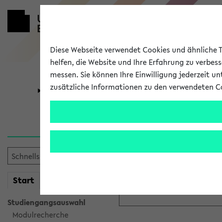
Diese Webseite verwendet Cookies und ähnliche Te
helfen, die Website und Ihre Erfahrung zu verbes
messen. Sie können Ihre Einwilligung jederzeit u
zusätzliche Informationen zu den verwendeten C
Universität
Forschung
Anmeldung ü
Bitte melden Sie sich am eK
mein
Start
eKVV
Anmeldename:
Studiengangsauswahl
Modulrecherche