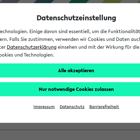
Datenschutzeinstellung
chnologien. Einige davon sind essentiell, um die Funktionalit
sern. Falls Sie zustimmen, verwenden wir Cookies und Daten auc
nter
Datenschutzerklärung
einsehen und mit der Wirkung für die 
ookies und Technologien.
Studium
Lehre
International
Alle akzeptieren
ber einen vorhandenen Gas
Nur notwendige Cookies zulassen
VV mit Ihrem Anmeldenamen und Ihrem Passwort an:
Impressum
Datenschutz
Barrierefreiheit