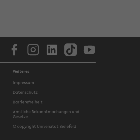
Facebook
Instagram
LinkedIn
TikTok
Youtube
Weiteres
Impressum
Datenschutz
Barrierefreiheit
Amtliche Bekanntmachungen und
Gesetze
© copyright Universität Bielefeld