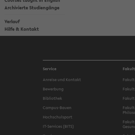
Courses taught in English
Archivierte Studiengänge
Verlauf
Hilfe & Kontakt
Service
Fakul
Anreise und Kontakt
Fakult
Bewerbung
Fakult
Bibliothek
Fakult
Campus-Bauen
Fakult
Philos
Hochschulsport
Fakult
IT-Services (BITS)
Gesun