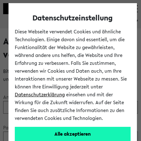
Datenschutzeinstellung
eKVV
Diese Webseite verwendet Cookies und ähnliche
Anmeldung über einen
Technologien. Einige davon sind essentiell, um die
Funktionalität der Website zu gewährleisten,
vorhandenen Gastzugang
während andere uns helfen, die Website und Ihre
Erfahrung zu verbessern. Falls Sie zustimmen,
verwenden wir Cookies und Daten auch, um Ihre
Bitte melden Sie sich am eKVV mit Ihrem Anmeldenamen
Interaktionen mit unserer Webseite zu messen. Sie
und Ihrem Passwort an:
können Ihre Einwilligung jederzeit unter
Datenschutzerklärung
einsehen und mit der
Anmeldename:
Wirkung für die Zukunft widerrufen. Auf der Seite
finden Sie auch zusätzliche Informationen zu den
verwendeten Cookies und Technologien.
Passwort:
Alle akzeptieren