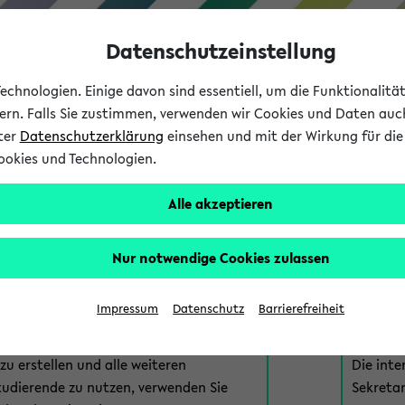
Datenschutzeinstellung
chnologien. Einige davon sind essentiell, um die Funktionalit
sern. Falls Sie zustimmen, verwenden wir Cookies und Daten auc
nter
Datenschutzerklärung
einsehen und mit der Wirkung für die 
ookies und Technologien.
Studium
Lehre
International
Alle akzeptieren
am eKVV
Nur notwendige Cookies zulassen
 zur Anmeldung am eKVV. Bitte wählen Sie die für Sie richtige 
Impressum
Datenschutz
Barrierefreiheit
nde
eKVV 
u erstellen und alle weiteren
Die inte
tudierende zu nutzen, verwenden Sie
Sekretar