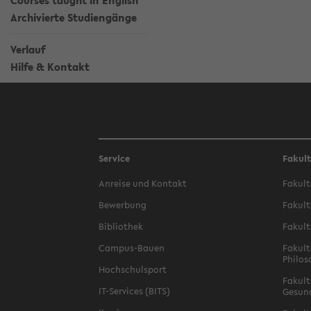
Courses taught in English
Archivierte Studiengänge
Verlauf
Hilfe & Kontakt
Service
Fakul
Anreise und Kontakt
Fakult
Bewerbung
Fakult
Bibliothek
Fakult
Campus-Bauen
Fakult
Philos
Hochschulsport
Fakult
IT-Services (BITS)
Gesun