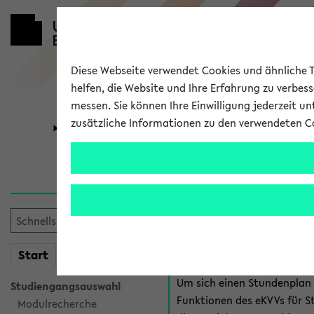
Diese Webseite verwendet Cookies und ähnliche Te
helfen, die Website und Ihre Erfahrung zu verbes
messen. Sie können Ihre Einwilligung jederzeit u
zusätzliche Informationen zu den verwendeten C
Universität
Forschung
Anmeldung 
Es gibt mehrere Möglichkeiten
eKVV für Studiere
mein
Start
eKVV
Um sich einen Stundenplan z
Studiengangsauswahl
Funktionen des eKVVs für S
Modulrecherche