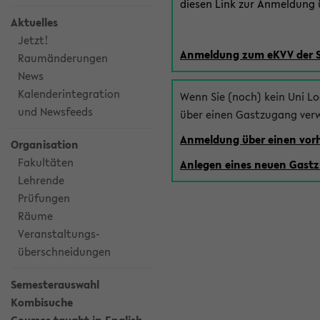
diesen Link zur Anmeldung ü
Aktuelles
Jetzt!
Anmeldung zum eKVV der 
Raumänderungen
News
Kalenderintegration
Wenn Sie (noch) kein Uni L
und Newsfeeds
über einen Gastzugang ver
Anmeldung über einen vo
Organisation
Fakultäten
Anlegen eines neuen Gast
Lehrende
Prüfungen
Räume
Veranstaltungs-
überschneidungen
Semesterauswahl
Kombisuche