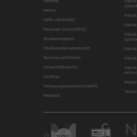
Karriere
Fakult
Litera
Mensa
Fakult
Hilfe und Notfall
Fakult
Personen-Suche (PEVZ)
Fakult
Studienangebot
Sportw
Studierendensekretariat
Fakult
Termine und Fristen
Fakult
Universitätsarchiv
Fakult
Wirtsc
UniShop
Medizi
Vorlesungsverzeichnis (eKVV)
Techni
Webmail