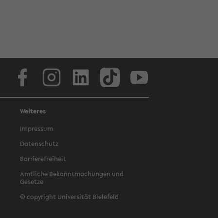
Facebook
Instagram
LinkedIn
TikTok
Youtube
Weiteres
Impressum
Datenschutz
Barrierefreiheit
Amtliche Bekanntmachungen und
Gesetze
© copyright Universität Bielefeld