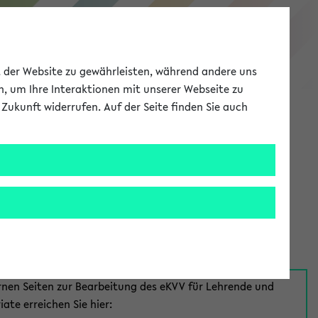
eKVV
ät der Website zu gewährleisten, während andere uns
h, um Ihre Interaktionen mit unserer Webseite zu
Zukunft widerrufen. Auf der Seite finden Sie auch
Meine Uni
EN
ANMELDEN
aus:
für Mitarbeiter*innen
rnen Seiten zur Bearbeitung des eKVV für Lehrende und
iate erreichen Sie hier: