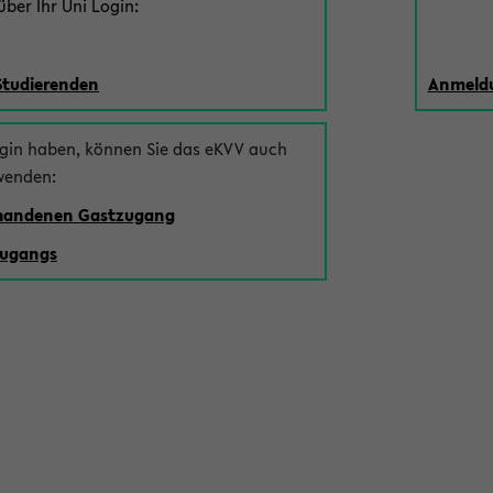
ber Ihr Uni Login:
Studierenden
Anmeldu
ogin haben, können Sie das eKVV auch
wenden:
rhandenen Gastzugang
zugangs