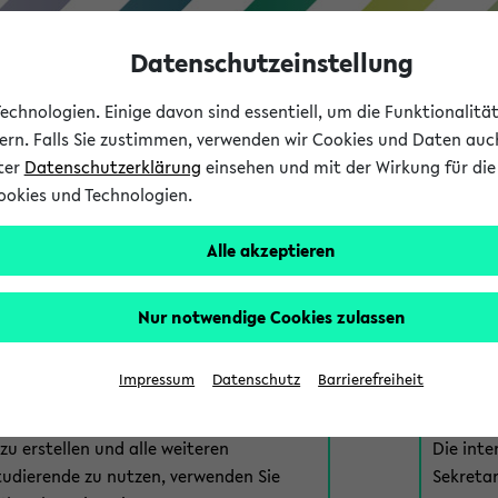
Datenschutzeinstellung
chnologien. Einige davon sind essentiell, um die Funktionalit
sern. Falls Sie zustimmen, verwenden wir Cookies und Daten auc
nter
Datenschutzerklärung
einsehen und mit der Wirkung für die 
ookies und Technologien.
Studium
Lehre
International
Alle akzeptieren
am eKVV
Nur notwendige Cookies zulassen
 zur Anmeldung am eKVV. Bitte wählen Sie die für Sie richtige 
Impressum
Datenschutz
Barrierefreiheit
nde
eKVV 
u erstellen und alle weiteren
Die inte
tudierende zu nutzen, verwenden Sie
Sekretar