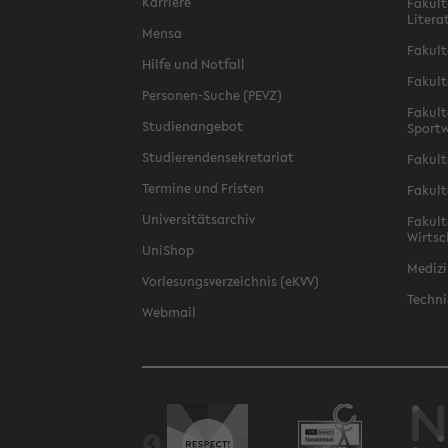
Karriere
Fakult
Litera
Mensa
Fakult
Hilfe und Notfall
Fakult
Personen-Suche (PEVZ)
Fakult
Studienangebot
Sportw
Studierendensekretariat
Fakult
Termine und Fristen
Fakult
Universitätsarchiv
Fakult
Wirtsc
UniShop
Medizi
Vorlesungsverzeichnis (eKVV)
Techni
Webmail