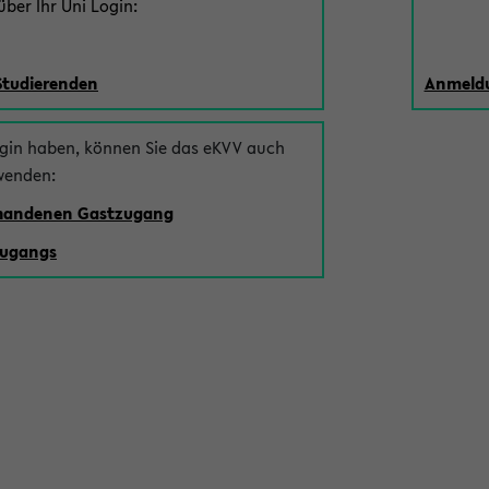
ber Ihr Uni Login:
Studierenden
Anmeldu
ogin haben, können Sie das eKVV auch
wenden:
rhandenen Gastzugang
zugangs