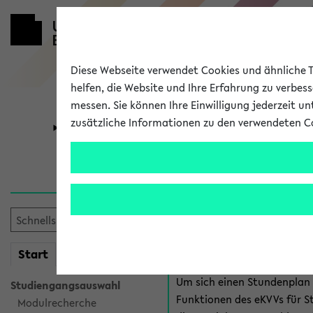
Diese Webseite verwendet Cookies und ähnliche Te
helfen, die Website und Ihre Erfahrung zu verbes
messen. Sie können Ihre Einwilligung jederzeit u
zusätzliche Informationen zu den verwendeten C
Universität
Forschung
Anmeldung 
Es gibt mehrere Möglichkeiten
eKVV für Studiere
mein
Start
eKVV
Um sich einen Stundenplan z
Studiengangsauswahl
Funktionen des eKVVs für S
Modulrecherche