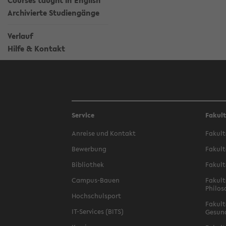
Courses taught in English
Archivierte Studiengänge
Verlauf
Hilfe & Kontakt
Service
Fakul
Anreise und Kontakt
Fakult
Bewerbung
Fakult
Bibliothek
Fakult
Campus-Bauen
Fakult
Philos
Hochschulsport
Fakult
IT-Services (BITS)
Gesun