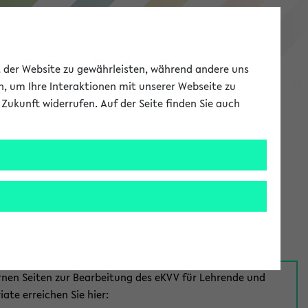
eKVV
ät der Website zu gewährleisten, während andere uns
h, um Ihre Interaktionen mit unserer Webseite zu
Zukunft widerrufen. Auf der Seite finden Sie auch
Meine Uni
EN
ANMELDEN
aus:
für Mitarbeiter*innen
rnen Seiten zur Bearbeitung des eKVV für Lehrende und
iate erreichen Sie hier: