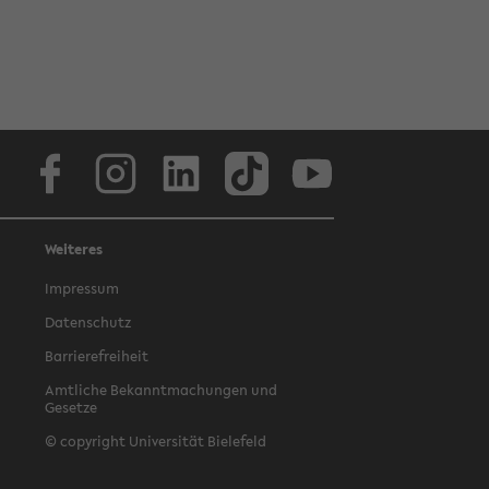
Facebook
Instagram
LinkedIn
TikTok
Youtube
Weiteres
Impressum
Datenschutz
Barrierefreiheit
Amtliche Bekanntmachungen und
Gesetze
© copyright Universität Bielefeld