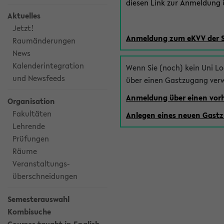
diesen Link zur Anmeldung ü
Aktuelles
Jetzt!
Anmeldung zum eKVV der 
Raumänderungen
News
Kalenderintegration
Wenn Sie (noch) kein Uni L
und Newsfeeds
über einen Gastzugang ver
Anmeldung über einen vo
Organisation
Fakultäten
Anlegen eines neuen Gast
Lehrende
Prüfungen
Räume
Veranstaltungs-
überschneidungen
Semesterauswahl
Kombisuche