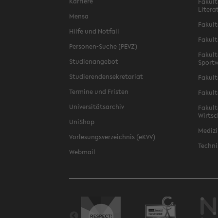
Karriere
Fakult
Litera
Mensa
Fakult
Hilfe und Notfall
Fakult
Personen-Suche (PEVZ)
Fakult
Studienangebot
Sportw
Studierendensekretariat
Fakult
Termine und Fristen
Fakult
Universitätsarchiv
Fakult
Wirtsc
UniShop
Medizi
Vorlesungsverzeichnis (eKVV)
Techni
Webmail