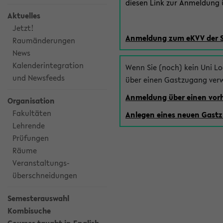
diesen Link zur Anmeldung ü
Aktuelles
Jetzt!
Anmeldung zum eKVV der 
Raumänderungen
News
Kalenderintegration
Wenn Sie (noch) kein Uni L
und Newsfeeds
über einen Gastzugang ver
Anmeldung über einen vo
Organisation
Fakultäten
Anlegen eines neuen Gast
Lehrende
Prüfungen
Räume
Veranstaltungs-
überschneidungen
Semesterauswahl
Kombisuche