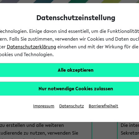
Datenschutzeinstellung
chnologien. Einige davon sind essentiell, um die Funktionalit
sern. Falls Sie zustimmen, verwenden wir Cookies und Daten auc
nter
Datenschutzerklärung
einsehen und mit der Wirkung für die 
ookies und Technologien.
Studium
Lehre
International
Alle akzeptieren
am eKVV
Nur notwendige Cookies zulassen
 zur Anmeldung am eKVV. Bitte wählen Sie die für Sie richtige 
Impressum
Datenschutz
Barrierefreiheit
nde
eKVV 
u erstellen und alle weiteren
Die inte
tudierende zu nutzen, verwenden Sie
Sekretar