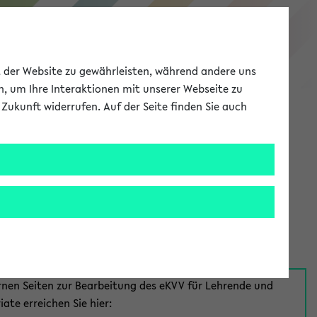
eKVV
ät der Website zu gewährleisten, während andere uns
h, um Ihre Interaktionen mit unserer Webseite zu
Zukunft widerrufen. Auf der Seite finden Sie auch
Meine Uni
EN
ANMELDEN
aus:
für Mitarbeiter*innen
rnen Seiten zur Bearbeitung des eKVV für Lehrende und
iate erreichen Sie hier: