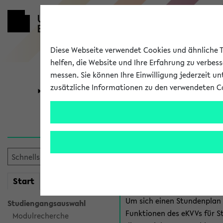
Diese Webseite verwendet Cookies und ähnliche Te
helfen, die Website und Ihre Erfahrung zu verbes
messen. Sie können Ihre Einwilligung jederzeit u
zusätzliche Informationen zu den verwendeten C
Universität
Forschung
Anmeldung 
Es gibt mehrere Möglichkeiten
eKVV für Studiere
mein
Start
eKVV
Um sich einen Stundenplan z
Studiengangsauswahl
Funktionen des eKVVs für S
Modulrecherche