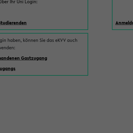
ber Ihr Uni Login:
Studierenden
Anmeldu
ogin haben, können Sie das eKVV auch
wenden:
rhandenen Gastzugang
zugangs