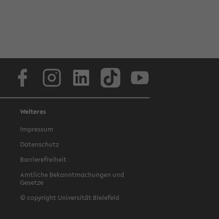
Facebook
Instagram
LinkedIn
TikTok
Youtube
Weiteres
Impressum
Datenschutz
Barrierefreiheit
Amtliche Bekanntmachungen und
Gesetze
© copyright Universität Bielefeld