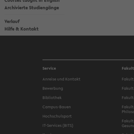
Courses taught in English
Archivierte Studiengänge
Verlauf
Hilfe & Kontakt
Service
Fakul
Anreise und Kontakt
Fakult
Bewerbung
Fakult
Bibliothek
Fakult
Campus-Bauen
Fakult
Philos
Hochschulsport
Fakult
IT-Services (BITS)
Gesun