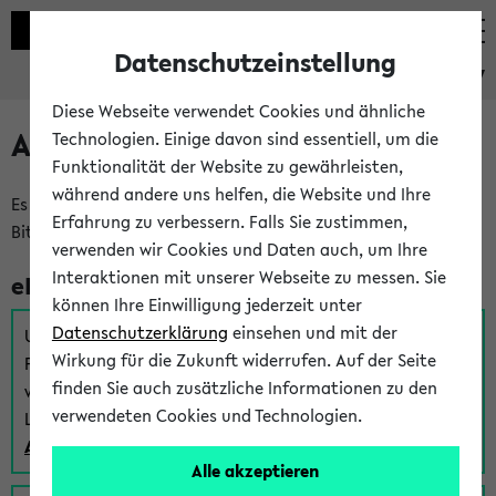
Datenschutzeinstellung
eKVV
Diese Webseite verwendet Cookies und ähnliche
Anmeldung am eKVV
Technologien. Einige davon sind essentiell, um die
Funktionalität der Website zu gewährleisten,
während andere uns helfen, die Website und Ihre
Es gibt mehrere Möglichkeiten zur Anmeldung am eKVV.
Erfahrung zu verbessern. Falls Sie zustimmen,
Bitte wählen Sie die für Sie richtige aus:
verwenden wir Cookies und Daten auch, um Ihre
Interaktionen mit unserer Webseite zu messen. Sie
eKVV für Studierende
können Ihre Einwilligung jederzeit unter
Datenschutzerklärung
einsehen und mit der
Um sich einen Stundenplan zu erstellen und alle weiteren
Wirkung für die Zukunft widerrufen. Auf der Seite
Funktionen des eKVVs für Studierende zu nutzen,
finden Sie auch zusätzliche Informationen zu den
verwenden Sie diesen Link zur Anmeldung über Ihr Uni
verwendeten Cookies und Technologien.
Login:
Anmeldung zum eKVV der Studierenden
Alle akzeptieren