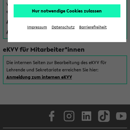
Wenn Sie (noch) kein Uni Login haben, können Sie das
Nur notwendige Cookies zulassen
eKVV auch über einen Gastzugang verwenden:
Anmeldung über einen vorhandenen Gastzugang
Impressum
Datenschutz
Barrierefreiheit
Anlegen eines neuen Gastzugangs
eKVV für Mitarbeiter*innen
Die internen Seiten zur Bearbeitung des eKVV für
Lehrende und Sekretariate erreichen Sie hier:
Anmeldung zum internen eKVV
Facebook
Instagram
LinkedIn
TikTok
Youtube