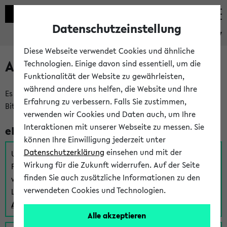
Datenschutzeinstellung
eKVV
Diese Webseite verwendet Cookies und ähnliche
Anmeldung am eKVV
Technologien. Einige davon sind essentiell, um die
Funktionalität der Website zu gewährleisten,
während andere uns helfen, die Website und Ihre
Es gibt mehrere Möglichkeiten zur Anmeldung am eKVV.
Erfahrung zu verbessern. Falls Sie zustimmen,
Bitte wählen Sie die für Sie richtige aus:
verwenden wir Cookies und Daten auch, um Ihre
Interaktionen mit unserer Webseite zu messen. Sie
eKVV für Studierende
können Ihre Einwilligung jederzeit unter
Datenschutzerklärung
einsehen und mit der
Um sich einen Stundenplan zu erstellen und alle weiteren
Wirkung für die Zukunft widerrufen. Auf der Seite
Funktionen des eKVVs für Studierende zu nutzen,
finden Sie auch zusätzliche Informationen zu den
verwenden Sie diesen Link zur Anmeldung über Ihr Uni
verwendeten Cookies und Technologien.
Login:
Anmeldung zum eKVV der Studierenden
Alle akzeptieren