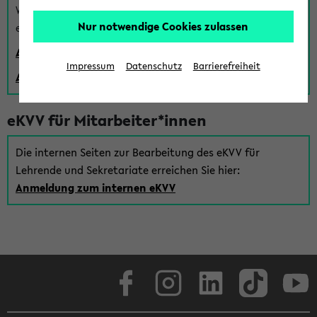
Wenn Sie (noch) kein Uni Login haben, können Sie das
Nur notwendige Cookies zulassen
eKVV auch über einen Gastzugang verwenden:
Anmeldung über einen vorhandenen Gastzugang
Impressum
Datenschutz
Barrierefreiheit
Anlegen eines neuen Gastzugangs
eKVV für Mitarbeiter*innen
Die internen Seiten zur Bearbeitung des eKVV für
Lehrende und Sekretariate erreichen Sie hier:
Anmeldung zum internen eKVV
Facebook
Instagram
LinkedIn
TikTok
Youtube