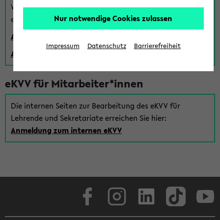
Wenn Sie (noch) kein Uni Login haben, können Sie das
Nur notwendige Cookies zulassen
eKVV auch über einen Gastzugang verwenden:
Anmeldung über einen vorhandenen Gastzugang
Impressum
Datenschutz
Barrierefreiheit
Anlegen eines neuen Gastzugangs
eKVV für Mitarbeiter*innen
Die internen Seiten zur Bearbeitung des eKVV für
Lehrende und Sekretariate erreichen Sie hier:
Anmeldung zum internen eKVV
Facebook
Instagram
LinkedIn
TikTok
Youtube