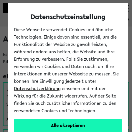
Datenschutzeinstellung
eKVV
Diese Webseite verwendet Cookies und ähnliche
Anmeldung am eKVV
Technologien. Einige davon sind essentiell, um die
Funktionalität der Website zu gewährleisten,
während andere uns helfen, die Website und Ihre
Es gibt mehrere Möglichkeiten zur Anmeldung am eKVV.
Erfahrung zu verbessern. Falls Sie zustimmen,
Bitte wählen Sie die für Sie richtige aus:
verwenden wir Cookies und Daten auch, um Ihre
Interaktionen mit unserer Webseite zu messen. Sie
eKVV für Studierende
können Ihre Einwilligung jederzeit unter
Datenschutzerklärung
einsehen und mit der
Um sich einen Stundenplan zu erstellen und alle weiteren
Wirkung für die Zukunft widerrufen. Auf der Seite
Funktionen des eKVVs für Studierende zu nutzen,
finden Sie auch zusätzliche Informationen zu den
verwenden Sie diesen Link zur Anmeldung über Ihr Uni
verwendeten Cookies und Technologien.
Login:
Anmeldung zum eKVV der Studierenden
Alle akzeptieren