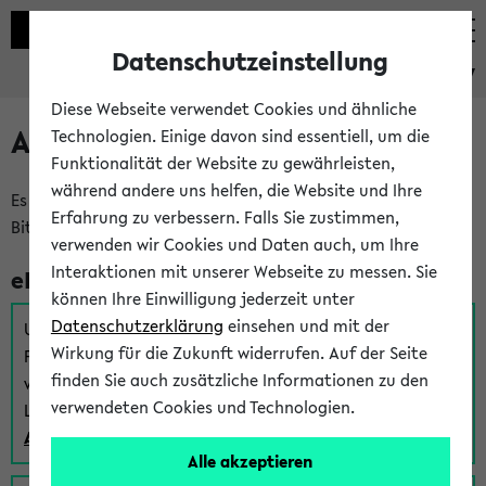
Datenschutzeinstellung
eKVV
Diese Webseite verwendet Cookies und ähnliche
Anmeldung am eKVV
Technologien. Einige davon sind essentiell, um die
Funktionalität der Website zu gewährleisten,
während andere uns helfen, die Website und Ihre
Es gibt mehrere Möglichkeiten zur Anmeldung am eKVV.
Erfahrung zu verbessern. Falls Sie zustimmen,
Bitte wählen Sie die für Sie richtige aus:
verwenden wir Cookies und Daten auch, um Ihre
Interaktionen mit unserer Webseite zu messen. Sie
eKVV für Studierende
können Ihre Einwilligung jederzeit unter
Datenschutzerklärung
einsehen und mit der
Um sich einen Stundenplan zu erstellen und alle weiteren
Wirkung für die Zukunft widerrufen. Auf der Seite
Funktionen des eKVVs für Studierende zu nutzen,
finden Sie auch zusätzliche Informationen zu den
verwenden Sie diesen Link zur Anmeldung über Ihr Uni
verwendeten Cookies und Technologien.
Login:
Anmeldung zum eKVV der Studierenden
Alle akzeptieren