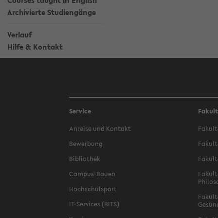
Courses taught in English
Archivierte Studiengänge
Verlauf
Hilfe & Kontakt
Service
Fakul
Anreise und Kontakt
Fakult
Bewerbung
Fakult
Bibliothek
Fakult
Campus-Bauen
Fakult
Philos
Hochschulsport
Fakult
IT-Services (BITS)
Gesun