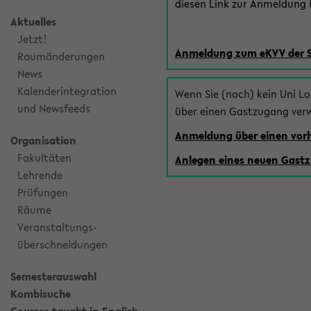
diesen Link zur Anmeldung ü
Aktuelles
Jetzt!
Anmeldung zum eKVV der 
Raumänderungen
News
Kalenderintegration
Wenn Sie (noch) kein Uni L
und Newsfeeds
über einen Gastzugang ver
Anmeldung über einen vo
Organisation
Fakultäten
Anlegen eines neuen Gast
Lehrende
Prüfungen
Räume
Veranstaltungs-
überschneidungen
Semesterauswahl
Kombisuche