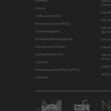
Karriere
Fakult
Litera
Mensa
Fakult
Hilfe und Notfall
Fakult
Personen-Suche (PEVZ)
Fakult
Studienangebot
Sportw
Studierendensekretariat
Fakult
Termine und Fristen
Fakult
Universitätsarchiv
Fakult
Wirtsc
UniShop
Medizi
Vorlesungsverzeichnis (eKVV)
Techni
Webmail