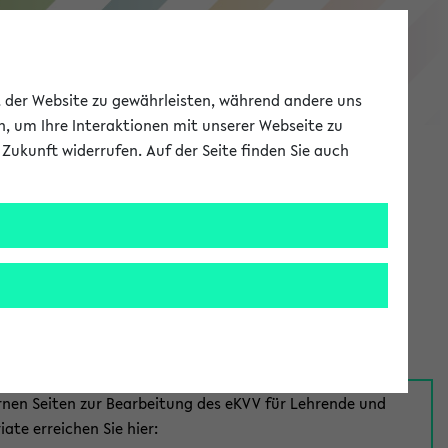
eKVV
ät der Website zu gewährleisten, während andere uns
h, um Ihre Interaktionen mit unserer Webseite zu
Zukunft widerrufen. Auf der Seite finden Sie auch
Meine Uni
EN
ANMELDEN
aus:
für Mitarbeiter*innen
rnen Seiten zur Bearbeitung des eKVV für Lehrende und
iate erreichen Sie hier: