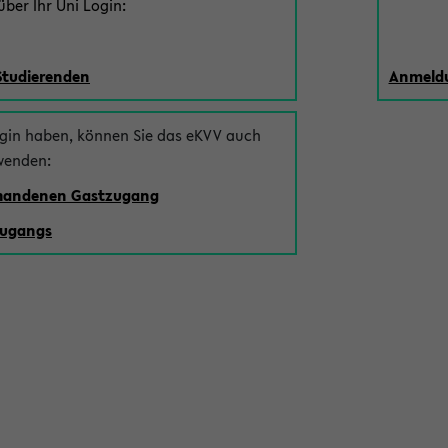
ber Ihr Uni Login:
Studierenden
Anmeldu
ogin haben, können Sie das eKVV auch
wenden:
rhandenen Gastzugang
zugangs