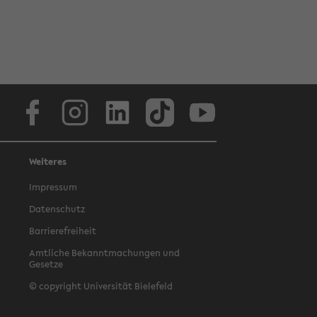
Facebook
Instagram
LinkedIn
TikTok
Youtube
Weiteres
Impressum
Datenschutz
Barrierefreiheit
Amtliche Bekanntmachungen und
Gesetze
© copyright Universität Bielefeld