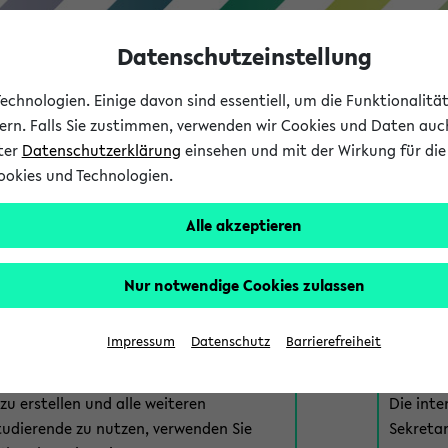
Datenschutzeinstellung
chnologien. Einige davon sind essentiell, um die Funktionalit
sern. Falls Sie zustimmen, verwenden wir Cookies und Daten auc
nter
Datenschutzerklärung
einsehen und mit der Wirkung für die 
ookies und Technologien.
Studium
Lehre
International
Alle akzeptieren
am eKVV
Nur notwendige Cookies zulassen
 zur Anmeldung am eKVV. Bitte wählen Sie die für Sie richtige 
Impressum
Datenschutz
Barrierefreiheit
nde
eKVV 
u erstellen und alle weiteren
Die inte
tudierende zu nutzen, verwenden Sie
Sekretar