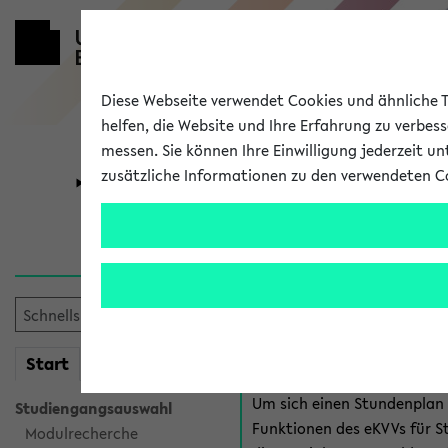
Diese Webseite verwendet Cookies und ähnliche Te
helfen, die Website und Ihre Erfahrung zu verbes
messen. Sie können Ihre Einwilligung jederzeit u
zusätzliche Informationen zu den verwendeten C
Universität
Forschung
Anmeldung 
Es gibt mehrere Möglichkeiten
eKVV für Studiere
mein
Start
eKVV
Um sich einen Stundenplan z
Studiengangsauswahl
Funktionen des eKVVs für S
Modulrecherche