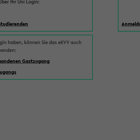
ber Ihr Uni Login:
Studierenden
Anmeldu
ogin haben, können Sie das eKVV auch
wenden:
rhandenen Gastzugang
zugangs