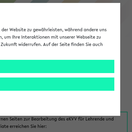
eKVV
ät der Website zu gewährleisten, während andere uns
h, um Ihre Interaktionen mit unserer Webseite zu
Zukunft widerrufen. Auf der Seite finden Sie auch
Meine Uni
EN
ANMELDEN
aus:
für Mitarbeiter*innen
rnen Seiten zur Bearbeitung des eKVV für Lehrende und
iate erreichen Sie hier: