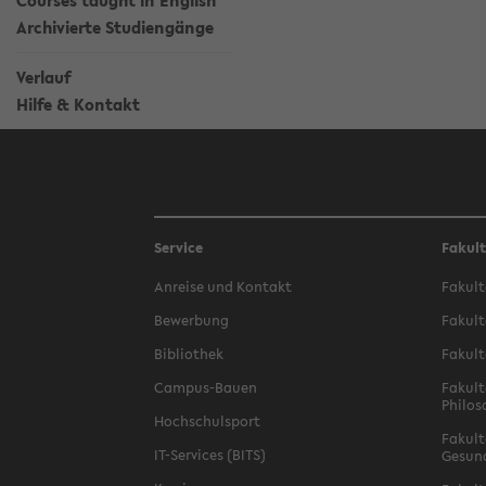
Courses taught in English
Archivierte Studiengänge
Verlauf
Hilfe & Kontakt
Service
Fakul
Anreise und Kontakt
Fakult
Bewerbung
Fakult
Bibliothek
Fakult
Campus-Bauen
Fakult
Philos
Hochschulsport
Fakult
IT-Services (BITS)
Gesun