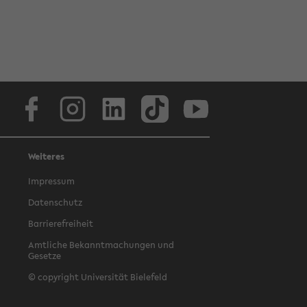
Facebook
Instagram
LinkedIn
TikTok
Youtube
Weiteres
Impressum
Datenschutz
Barrierefreiheit
Amtliche Bekanntmachungen und
Gesetze
© copyright Universität Bielefeld