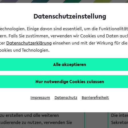
Datenschutzeinstellung
chnologien. Einige davon sind essentiell, um die Funktionalit
sern. Falls Sie zustimmen, verwenden wir Cookies und Daten auc
nter
Datenschutzerklärung
einsehen und mit der Wirkung für die 
ookies und Technologien.
Studium
Lehre
International
Alle akzeptieren
am eKVV
Nur notwendige Cookies zulassen
 zur Anmeldung am eKVV. Bitte wählen Sie die für Sie richtige 
Impressum
Datenschutz
Barrierefreiheit
nde
eKVV 
u erstellen und alle weiteren
Die inte
tudierende zu nutzen, verwenden Sie
Sekretar