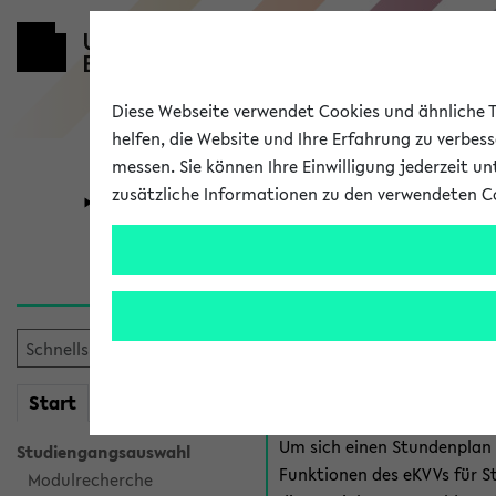
Diese Webseite verwendet Cookies und ähnliche Te
helfen, die Website und Ihre Erfahrung zu verbes
messen. Sie können Ihre Einwilligung jederzeit u
zusätzliche Informationen zu den verwendeten C
Universität
Forschung
Anmeldung 
Es gibt mehrere Möglichkeiten
eKVV für Studiere
mein
Start
eKVV
Um sich einen Stundenplan z
Studiengangsauswahl
Funktionen des eKVVs für S
Modulrecherche