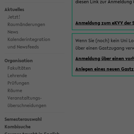
diesen Link zur Anmeldung ü
Aktuelles
Jetzt!
Anmeldung zum eKVV der 
Raumänderungen
News
Kalenderintegration
Wenn Sie (noch) kein Uni L
und Newsfeeds
über einen Gastzugang ver
Anmeldung über einen vo
Organisation
Fakultäten
Anlegen eines neuen Gast
Lehrende
Prüfungen
Räume
Veranstaltungs-
überschneidungen
Semesterauswahl
Kombisuche