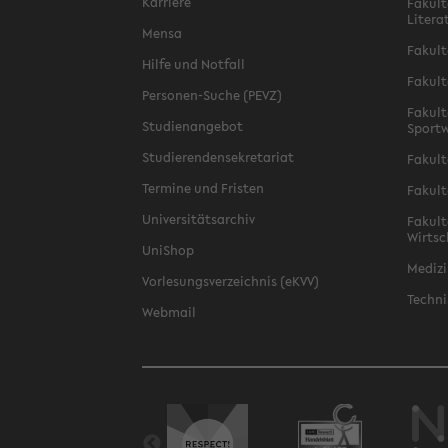
Karriere
Fakult
Litera
Mensa
Fakult
Hilfe und Notfall
Fakult
Personen-Suche (PEVZ)
Fakult
Studienangebot
Sportw
Studierendensekretariat
Fakult
Termine und Fristen
Fakult
Universitätsarchiv
Fakult
Wirtsc
UniShop
Medizi
Vorlesungsverzeichnis (eKVV)
Techni
Webmail