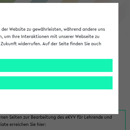
eKVV
ät der Website zu gewährleisten, während andere uns
h, um Ihre Interaktionen mit unserer Webseite zu
Zukunft widerrufen. Auf der Seite finden Sie auch
Meine Uni
EN
ANMELDEN
aus:
für Mitarbeiter*innen
rnen Seiten zur Bearbeitung des eKVV für Lehrende und
iate erreichen Sie hier: