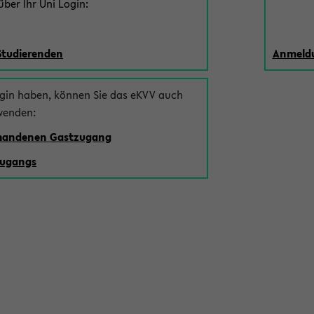
ber Ihr Uni Login:
Studierenden
Anmeldu
ogin haben, können Sie das eKVV auch
wenden:
rhandenen Gastzugang
zugangs