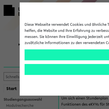
Diese Webseite verwendet Cookies und ähnliche Te
helfen, die Website und Ihre Erfahrung zu verbes
messen. Sie können Ihre Einwilligung jederzeit u
zusätzliche Informationen zu den verwendeten C
Universität
Forschung
Anmeldung 
Es gibt mehrere Möglichkeiten
eKVV für Studiere
mein
Start
eKVV
Um sich einen Stundenplan z
Studiengangsauswahl
Funktionen des eKVVs für S
Modulrecherche