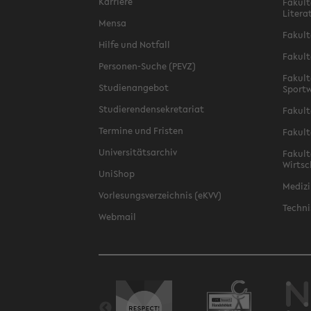
Karriere
Fakult
Litera
Mensa
Fakult
Hilfe und Notfall
Fakult
Personen-Suche (PEVZ)
Fakult
Studienangebot
Sportw
Studierendensekretariat
Fakult
Termine und Fristen
Fakult
Universitätsarchiv
Fakult
Wirtsc
UniShop
Medizi
Vorlesungsverzeichnis (eKVV)
Techni
Webmail