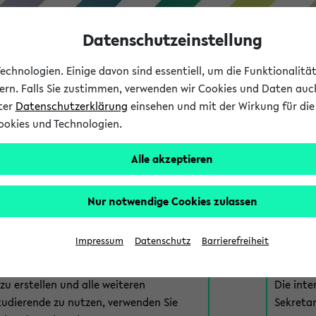
Datenschutzeinstellung
chnologien. Einige davon sind essentiell, um die Funktionalit
sern. Falls Sie zustimmen, verwenden wir Cookies und Daten auc
nter
Datenschutzerklärung
einsehen und mit der Wirkung für die 
ookies und Technologien.
Studium
Lehre
International
Alle akzeptieren
am eKVV
Nur notwendige Cookies zulassen
 zur Anmeldung am eKVV. Bitte wählen Sie die für Sie richtige 
Impressum
Datenschutz
Barrierefreiheit
nde
eKVV 
u erstellen und alle weiteren
Die inte
tudierende zu nutzen, verwenden Sie
Sekretar