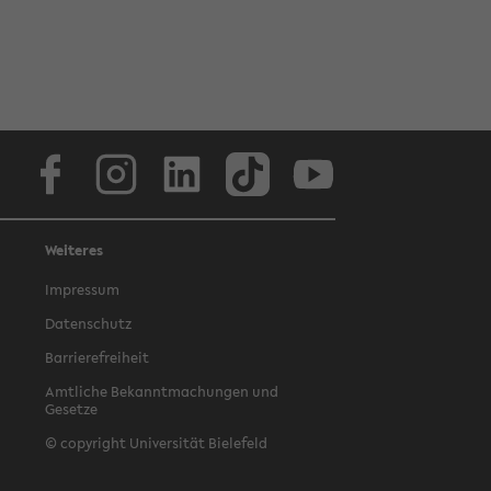
Facebook
Instagram
LinkedIn
TikTok
Youtube
Weiteres
Impressum
Datenschutz
Barrierefreiheit
Amtliche Bekanntmachungen und
Gesetze
© copyright Universität Bielefeld