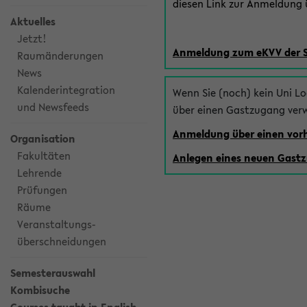
diesen Link zur Anmeldung ü
Aktuelles
Jetzt!
Anmeldung zum eKVV der 
Raumänderungen
News
Kalenderintegration
Wenn Sie (noch) kein Uni L
und Newsfeeds
über einen Gastzugang ver
Anmeldung über einen vo
Organisation
Fakultäten
Anlegen eines neuen Gast
Lehrende
Prüfungen
Räume
Veranstaltungs-
überschneidungen
Semesterauswahl
Kombisuche