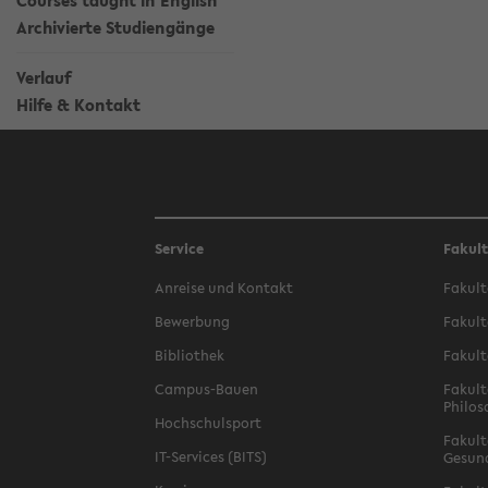
Courses taught in English
Archivierte Studiengänge
Verlauf
Hilfe & Kontakt
Service
Fakul
Anreise und Kontakt
Fakult
Bewerbung
Fakult
Bibliothek
Fakult
Campus-Bauen
Fakult
Philos
Hochschulsport
Fakult
IT-Services (BITS)
Gesun