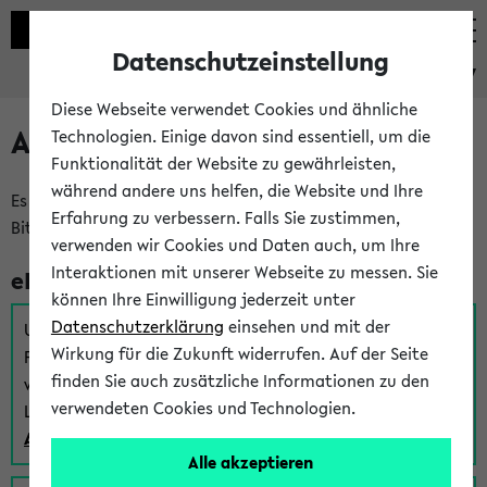
Datenschutzeinstellung
eKVV
Diese Webseite verwendet Cookies und ähnliche
Anmeldung am eKVV
Technologien. Einige davon sind essentiell, um die
Funktionalität der Website zu gewährleisten,
während andere uns helfen, die Website und Ihre
Es gibt mehrere Möglichkeiten zur Anmeldung am eKVV.
Erfahrung zu verbessern. Falls Sie zustimmen,
Bitte wählen Sie die für Sie richtige aus:
verwenden wir Cookies und Daten auch, um Ihre
Interaktionen mit unserer Webseite zu messen. Sie
eKVV für Studierende
können Ihre Einwilligung jederzeit unter
Datenschutzerklärung
einsehen und mit der
Um sich einen Stundenplan zu erstellen und alle weiteren
Wirkung für die Zukunft widerrufen. Auf der Seite
Funktionen des eKVVs für Studierende zu nutzen,
finden Sie auch zusätzliche Informationen zu den
verwenden Sie diesen Link zur Anmeldung über Ihr Uni
verwendeten Cookies und Technologien.
Login:
Anmeldung zum eKVV der Studierenden
Alle akzeptieren