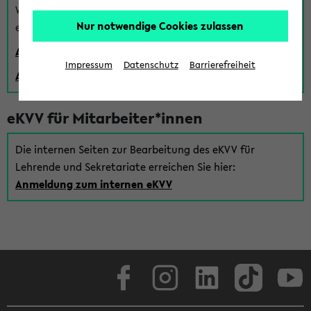
Wenn Sie (noch) kein Uni Login haben, können Sie das
Nur notwendige Cookies zulassen
eKVV auch über einen Gastzugang verwenden:
Anmeldung über einen vorhandenen Gastzugang
Impressum
Datenschutz
Barrierefreiheit
Anlegen eines neuen Gastzugangs
eKVV für Mitarbeiter*innen
Die internen Seiten zur Bearbeitung des eKVV für
Lehrende und Sekretariate erreichen Sie hier:
Anmeldung zum internen eKVV
Facebook
Instagram
LinkedIn
TikTok
Youtube