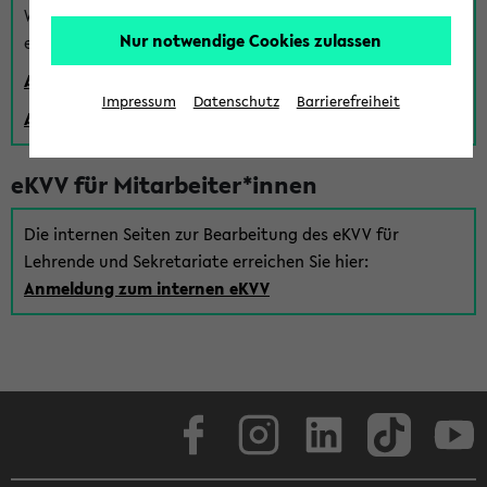
Wenn Sie (noch) kein Uni Login haben, können Sie das
Nur notwendige Cookies zulassen
eKVV auch über einen Gastzugang verwenden:
Anmeldung über einen vorhandenen Gastzugang
Impressum
Datenschutz
Barrierefreiheit
Anlegen eines neuen Gastzugangs
eKVV für Mitarbeiter*innen
Die internen Seiten zur Bearbeitung des eKVV für
Lehrende und Sekretariate erreichen Sie hier:
Anmeldung zum internen eKVV
Facebook
Instagram
LinkedIn
TikTok
Youtube