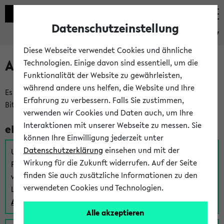
Datenschutzeinstellung
eKVV
Diese Webseite verwendet Cookies und ähnliche
Anmeldung am eKVV
Technologien. Einige davon sind essentiell, um die
Funktionalität der Website zu gewährleisten,
während andere uns helfen, die Website und Ihre
Es gibt mehrere Möglichkeiten zur Anmeldung am eKVV.
Erfahrung zu verbessern. Falls Sie zustimmen,
Bitte wählen Sie die für Sie richtige aus:
verwenden wir Cookies und Daten auch, um Ihre
Interaktionen mit unserer Webseite zu messen. Sie
eKVV für Studierende
können Ihre Einwilligung jederzeit unter
Datenschutzerklärung
einsehen und mit der
Um sich einen Stundenplan zu erstellen und alle weiteren
Wirkung für die Zukunft widerrufen. Auf der Seite
Funktionen des eKVVs für Studierende zu nutzen,
finden Sie auch zusätzliche Informationen zu den
verwenden Sie diesen Link zur Anmeldung über Ihr Uni
verwendeten Cookies und Technologien.
Login:
Anmeldung zum eKVV der Studierenden
Alle akzeptieren