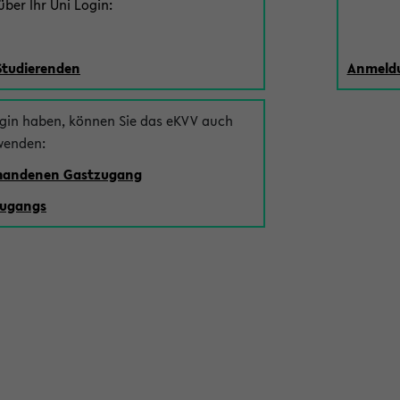
ber Ihr Uni Login:
Studierenden
Anmeldu
ogin haben, können Sie das eKVV auch
wenden:
rhandenen Gastzugang
zugangs