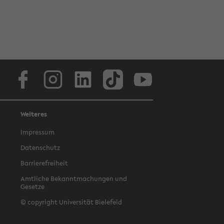
Facebook
Instagram
LinkedIn
TikTok
Youtube
Weiteres
Impressum
Datenschutz
Barrierefreiheit
Amtliche Bekanntmachungen und
Gesetze
© copyright Universität Bielefeld