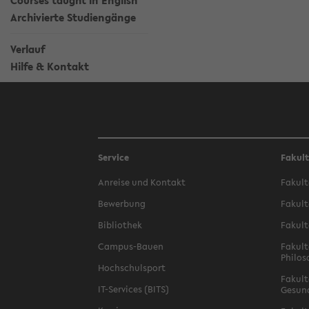
Courses taught in English
Archivierte Studiengänge
Verlauf
Hilfe & Kontakt
Service
Fakul
Anreise und Kontakt
Fakult
Bewerbung
Fakult
Bibliothek
Fakult
Campus-Bauen
Fakult
Philos
Hochschulsport
Fakult
IT-Services (BITS)
Gesun