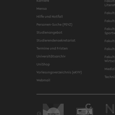
Karriere
Fakult
Litera
Mensa
Fakult
Hilfe und Notfall
Fakult
Personen-Suche (PEVZ)
Fakult
Studienangebot
Sportw
Studierendensekretariat
Fakult
Termine und Fristen
Fakult
Universitätsarchiv
Fakult
Wirtsc
UniShop
Medizi
Vorlesungsverzeichnis (eKVV)
Techni
Webmail