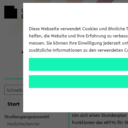
Diese Webseite verwendet Cookies und ähnliche Te
helfen, die Website und Ihre Erfahrung zu verbes
messen. Sie können Ihre Einwilligung jederzeit u
zusätzliche Informationen zu den verwendeten C
Universität
Forschung
Anmeldung 
Es gibt mehrere Möglichkeiten
eKVV für Studiere
mein
Start
eKVV
Um sich einen Stundenplan z
Studiengangsauswahl
Funktionen des eKVVs für S
Modulrecherche