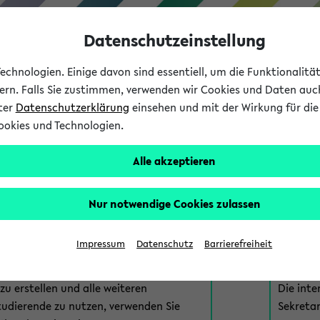
Datenschutzeinstellung
chnologien. Einige davon sind essentiell, um die Funktionalit
sern. Falls Sie zustimmen, verwenden wir Cookies und Daten auc
nter
Datenschutzerklärung
einsehen und mit der Wirkung für die 
ookies und Technologien.
Studium
Lehre
International
Alle akzeptieren
am eKVV
Nur notwendige Cookies zulassen
 zur Anmeldung am eKVV. Bitte wählen Sie die für Sie richtige 
Impressum
Datenschutz
Barrierefreiheit
nde
eKVV 
u erstellen und alle weiteren
Die inte
tudierende zu nutzen, verwenden Sie
Sekretar