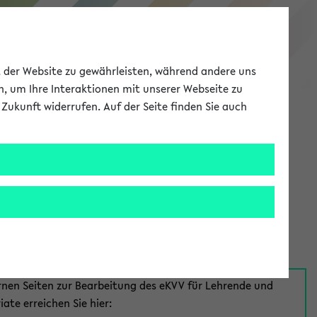
eKVV
ät der Website zu gewährleisten, während andere uns
h, um Ihre Interaktionen mit unserer Webseite zu
Zukunft widerrufen. Auf der Seite finden Sie auch
Meine Uni
EN
ANMELDEN
aus:
für Mitarbeiter*innen
rnen Seiten zur Bearbeitung des eKVV für Lehrende und
iate erreichen Sie hier: