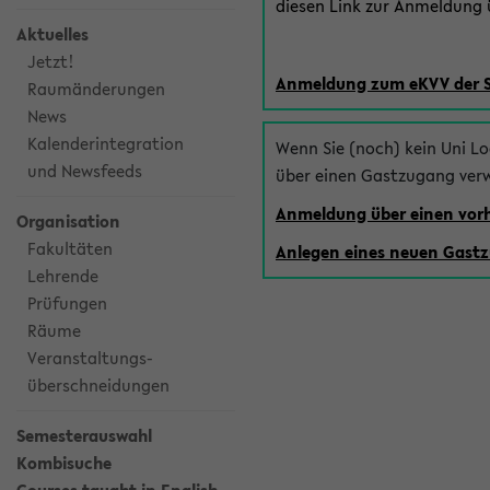
diesen Link zur Anmeldung ü
Aktuelles
Jetzt!
Anmeldung zum eKVV der 
Raumänderungen
News
Kalenderintegration
Wenn Sie (noch) kein Uni L
und Newsfeeds
über einen Gastzugang ver
Anmeldung über einen vo
Organisation
Fakultäten
Anlegen eines neuen Gast
Lehrende
Prüfungen
Räume
Veranstaltungs-
überschneidungen
Semesterauswahl
Kombisuche