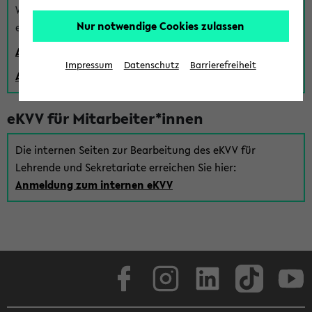
Wenn Sie (noch) kein Uni Login haben, können Sie das
Nur notwendige Cookies zulassen
eKVV auch über einen Gastzugang verwenden:
Anmeldung über einen vorhandenen Gastzugang
Impressum
Datenschutz
Barrierefreiheit
Anlegen eines neuen Gastzugangs
eKVV für Mitarbeiter*innen
Die internen Seiten zur Bearbeitung des eKVV für
Lehrende und Sekretariate erreichen Sie hier:
Anmeldung zum internen eKVV
Facebook
Instagram
LinkedIn
TikTok
Youtube