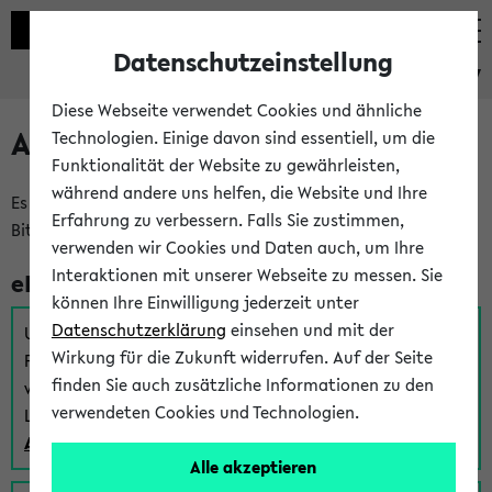
Datenschutzeinstellung
eKVV
Diese Webseite verwendet Cookies und ähnliche
Anmeldung am eKVV
Technologien. Einige davon sind essentiell, um die
Funktionalität der Website zu gewährleisten,
während andere uns helfen, die Website und Ihre
Es gibt mehrere Möglichkeiten zur Anmeldung am eKVV.
Erfahrung zu verbessern. Falls Sie zustimmen,
Bitte wählen Sie die für Sie richtige aus:
verwenden wir Cookies und Daten auch, um Ihre
Interaktionen mit unserer Webseite zu messen. Sie
eKVV für Studierende
können Ihre Einwilligung jederzeit unter
Datenschutzerklärung
einsehen und mit der
Um sich einen Stundenplan zu erstellen und alle weiteren
Wirkung für die Zukunft widerrufen. Auf der Seite
Funktionen des eKVVs für Studierende zu nutzen,
finden Sie auch zusätzliche Informationen zu den
verwenden Sie diesen Link zur Anmeldung über Ihr Uni
verwendeten Cookies und Technologien.
Login:
Anmeldung zum eKVV der Studierenden
Alle akzeptieren