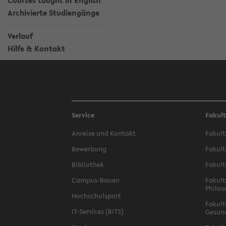
Courses taught in English
Archivierte Studiengänge
Verlauf
Hilfe & Kontakt
Service
Fakul
Anreise und Kontakt
Fakult
Bewerbung
Fakult
Bibliothek
Fakult
Campus-Bauen
Fakult
Philos
Hochschulsport
Fakult
IT-Services (BITS)
Gesun