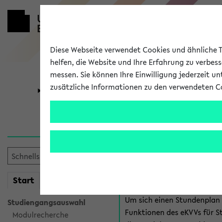
Diese Webseite verwendet Cookies und ähnliche Te
helfen, die Website und Ihre Erfahrung zu verbes
messen. Sie können Ihre Einwilligung jederzeit u
zusätzliche Informationen zu den verwendeten C
Universität
Forschung
Anmeldung 
Es gibt mehrere Möglichkeiten
eKVV für Studiere
mein
Start
eKVV
Um sich einen Stundenplan z
Studiengangsauswahl
Funktionen des eKVVs für S
Modulrecherche