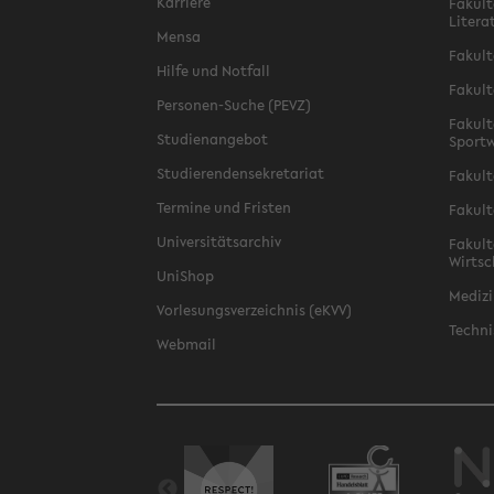
Karriere
Fakult
Litera
Mensa
Fakult
Hilfe und Notfall
Fakult
Personen-Suche (PEVZ)
Fakult
Studienangebot
Sportw
Studierendensekretariat
Fakult
Termine und Fristen
Fakult
Universitätsarchiv
Fakult
Wirtsc
UniShop
Medizi
Vorlesungsverzeichnis (eKVV)
Techni
Webmail