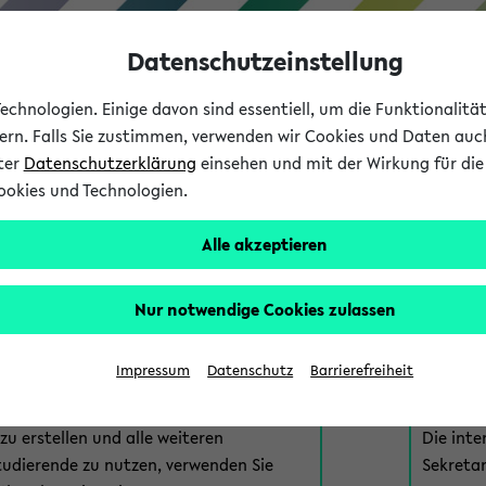
Datenschutzeinstellung
chnologien. Einige davon sind essentiell, um die Funktionalit
sern. Falls Sie zustimmen, verwenden wir Cookies und Daten auc
nter
Datenschutzerklärung
einsehen und mit der Wirkung für die 
ookies und Technologien.
Studium
Lehre
International
Alle akzeptieren
am eKVV
Nur notwendige Cookies zulassen
 zur Anmeldung am eKVV. Bitte wählen Sie die für Sie richtige 
Impressum
Datenschutz
Barrierefreiheit
nde
eKVV 
u erstellen und alle weiteren
Die inte
tudierende zu nutzen, verwenden Sie
Sekretar