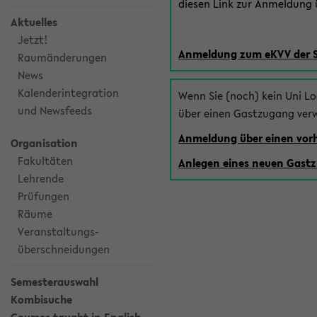
diesen Link zur Anmeldung ü
Aktuelles
Jetzt!
Anmeldung zum eKVV der 
Raumänderungen
News
Kalenderintegration
Wenn Sie (noch) kein Uni L
und Newsfeeds
über einen Gastzugang ver
Anmeldung über einen vo
Organisation
Fakultäten
Anlegen eines neuen Gast
Lehrende
Prüfungen
Räume
Veranstaltungs-
überschneidungen
Semesterauswahl
Kombisuche