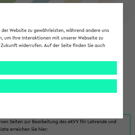
eKVV
ät der Website zu gewährleisten, während andere uns
h, um Ihre Interaktionen mit unserer Webseite zu
Zukunft widerrufen. Auf der Seite finden Sie auch
Meine Uni
EN
ANMELDEN
aus:
für Mitarbeiter*innen
rnen Seiten zur Bearbeitung des eKVV für Lehrende und
iate erreichen Sie hier: