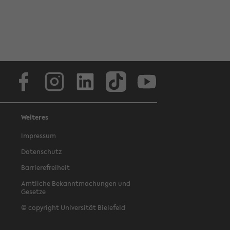
Facebook
Instagram
LinkedIn
TikTok
Youtube
Weiteres
Impressum
Datenschutz
Barrierefreiheit
Amtliche Bekanntmachungen und
Gesetze
© copyright Universität Bielefeld