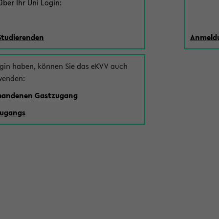
ber Ihr Uni Login:
Studierenden
Anmeldu
ogin haben, können Sie das eKVV auch
wenden:
rhandenen Gastzugang
zugangs