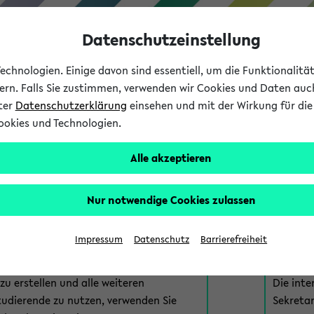
Datenschutzeinstellung
chnologien. Einige davon sind essentiell, um die Funktionalit
sern. Falls Sie zustimmen, verwenden wir Cookies und Daten auc
nter
Datenschutzerklärung
einsehen und mit der Wirkung für die 
ookies und Technologien.
Studium
Lehre
International
Alle akzeptieren
am eKVV
Nur notwendige Cookies zulassen
 zur Anmeldung am eKVV. Bitte wählen Sie die für Sie richtige 
Impressum
Datenschutz
Barrierefreiheit
nde
eKVV 
u erstellen und alle weiteren
Die inte
tudierende zu nutzen, verwenden Sie
Sekretar