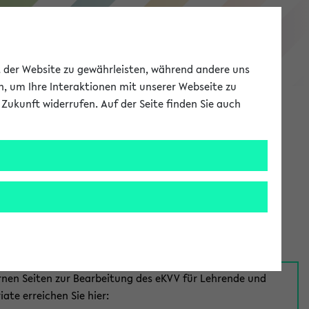
eKVV
ät der Website zu gewährleisten, während andere uns
h, um Ihre Interaktionen mit unserer Webseite zu
Zukunft widerrufen. Auf der Seite finden Sie auch
Meine Uni
EN
ANMELDEN
aus:
für Mitarbeiter*innen
rnen Seiten zur Bearbeitung des eKVV für Lehrende und
iate erreichen Sie hier: