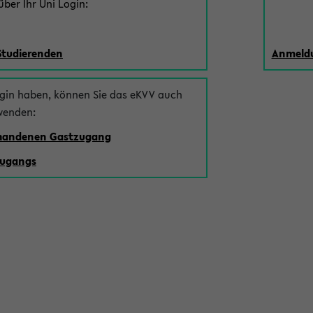
ber Ihr Uni Login:
Studierenden
Anmeldu
ogin haben, können Sie das eKVV auch
wenden:
rhandenen Gastzugang
zugangs