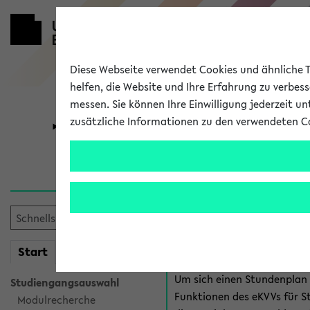
Diese Webseite verwendet Cookies und ähnliche Te
helfen, die Website und Ihre Erfahrung zu verbes
messen. Sie können Ihre Einwilligung jederzeit u
zusätzliche Informationen zu den verwendeten C
Universität
Forschung
Anmeldung 
Es gibt mehrere Möglichkeiten
eKVV für Studiere
mein
Start
eKVV
Um sich einen Stundenplan z
Studiengangsauswahl
Funktionen des eKVVs für S
Modulrecherche