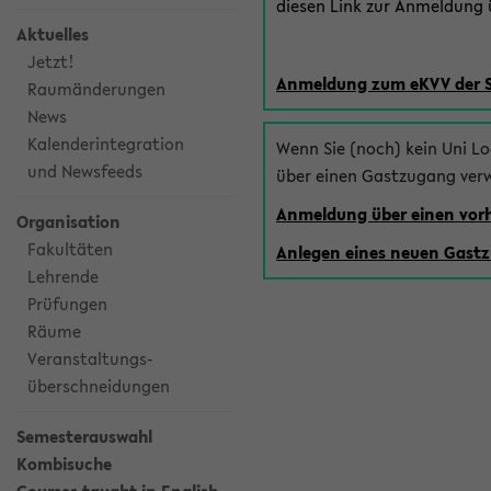
diesen Link zur Anmeldung ü
Aktuelles
Jetzt!
Anmeldung zum eKVV der 
Raumänderungen
News
Kalenderintegration
Wenn Sie (noch) kein Uni L
und Newsfeeds
über einen Gastzugang ver
Anmeldung über einen vo
Organisation
Fakultäten
Anlegen eines neuen Gast
Lehrende
Prüfungen
Räume
Veranstaltungs-
überschneidungen
Semesterauswahl
Kombisuche