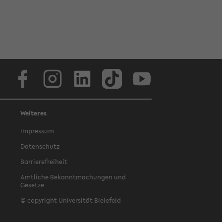
Facebook
Instagram
LinkedIn
TikTok
Youtube
Weiteres
Impressum
Datenschutz
Barrierefreiheit
Amtliche Bekanntmachungen und
Gesetze
© copyright Universität Bielefeld