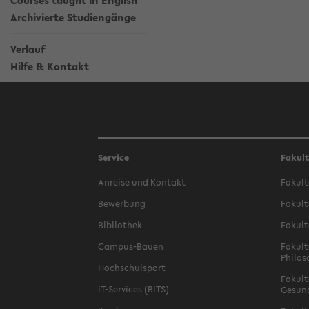
Courses taught in English
Archivierte Studiengänge
Verlauf
Hilfe & Kontakt
Service
Fakul
Anreise und Kontakt
Fakult
Bewerbung
Fakult
Bibliothek
Fakult
Campus-Bauen
Fakult
Philos
Hochschulsport
Fakult
IT-Services (BITS)
Gesun