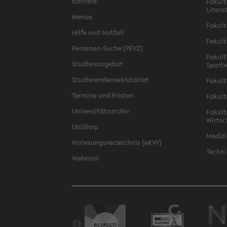
Karriere
Fakult
Litera
Mensa
Fakult
Hilfe und Notfall
Fakult
Personen-Suche (PEVZ)
Fakult
Studienangebot
Sportw
Studierendensekretariat
Fakult
Termine und Fristen
Fakult
Universitätsarchiv
Fakult
Wirtsc
UniShop
Medizi
Vorlesungsverzeichnis (eKVV)
Techni
Webmail