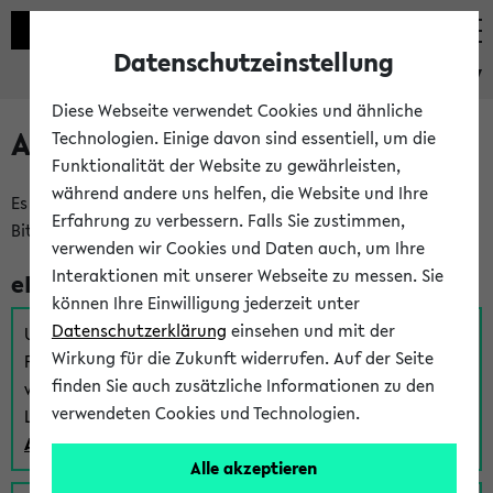
Datenschutzeinstellung
eKVV
Diese Webseite verwendet Cookies und ähnliche
Anmeldung am eKVV
Technologien. Einige davon sind essentiell, um die
Funktionalität der Website zu gewährleisten,
während andere uns helfen, die Website und Ihre
Es gibt mehrere Möglichkeiten zur Anmeldung am eKVV.
Erfahrung zu verbessern. Falls Sie zustimmen,
Bitte wählen Sie die für Sie richtige aus:
verwenden wir Cookies und Daten auch, um Ihre
Interaktionen mit unserer Webseite zu messen. Sie
eKVV für Studierende
können Ihre Einwilligung jederzeit unter
Datenschutzerklärung
einsehen und mit der
Um sich einen Stundenplan zu erstellen und alle weiteren
Wirkung für die Zukunft widerrufen. Auf der Seite
Funktionen des eKVVs für Studierende zu nutzen,
finden Sie auch zusätzliche Informationen zu den
verwenden Sie diesen Link zur Anmeldung über Ihr Uni
verwendeten Cookies und Technologien.
Login:
Anmeldung zum eKVV der Studierenden
Alle akzeptieren