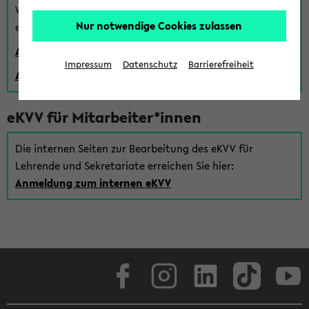
Wenn Sie (noch) kein Uni Login haben, können Sie das
Nur notwendige Cookies zulassen
eKVV auch über einen Gastzugang verwenden:
Anmeldung über einen vorhandenen Gastzugang
Impressum
Datenschutz
Barrierefreiheit
Anlegen eines neuen Gastzugangs
eKVV für Mitarbeiter*innen
Die internen Seiten zur Bearbeitung des eKVV für
Lehrende und Sekretariate erreichen Sie hier:
Anmeldung zum internen eKVV
Facebook
Instagram
LinkedIn
TikTok
Youtube