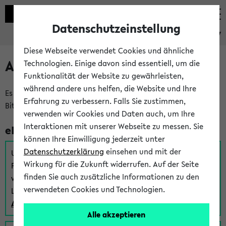
Datenschutzeinstellung
eKVV
Diese Webseite verwendet Cookies und ähnliche
Anmeldung am eKVV
Technologien. Einige davon sind essentiell, um die
Funktionalität der Website zu gewährleisten,
während andere uns helfen, die Website und Ihre
Es gibt mehrere Möglichkeiten zur Anmeldung am eKVV.
Erfahrung zu verbessern. Falls Sie zustimmen,
Bitte wählen Sie die für Sie richtige aus:
verwenden wir Cookies und Daten auch, um Ihre
Interaktionen mit unserer Webseite zu messen. Sie
eKVV für Studierende
können Ihre Einwilligung jederzeit unter
Datenschutzerklärung
einsehen und mit der
Um sich einen Stundenplan zu erstellen und alle weiteren
Wirkung für die Zukunft widerrufen. Auf der Seite
Funktionen des eKVVs für Studierende zu nutzen,
finden Sie auch zusätzliche Informationen zu den
verwenden Sie diesen Link zur Anmeldung über Ihr Uni
verwendeten Cookies und Technologien.
Login:
Anmeldung zum eKVV der Studierenden
Alle akzeptieren