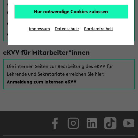
Wenn Sie (noch) kein Uni Login haben, können Sie das
Nur notwendige Cookies zulassen
eKVV auch über einen Gastzugang verwenden:
Anmeldung über einen vorhandenen Gastzugang
Impressum
Datenschutz
Barrierefreiheit
Anlegen eines neuen Gastzugangs
eKVV für Mitarbeiter*innen
Die internen Seiten zur Bearbeitung des eKVV für
Lehrende und Sekretariate erreichen Sie hier:
Anmeldung zum internen eKVV
Facebook
Instagram
LinkedIn
TikTok
Youtube