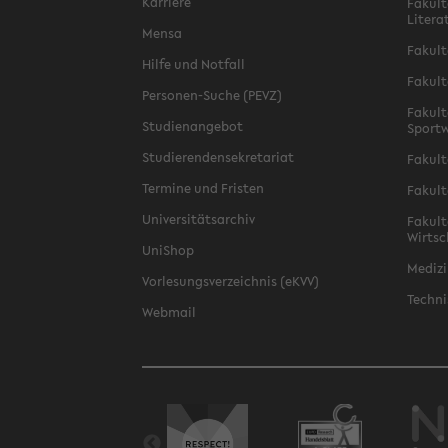
Karriere
Fakult
Litera
Mensa
Fakult
Hilfe und Notfall
Fakult
Personen-Suche (PEVZ)
Fakult
Studienangebot
Sportw
Studierendensekretariat
Fakult
Termine und Fristen
Fakult
Universitätsarchiv
Fakult
Wirtsc
UniShop
Medizi
Vorlesungsverzeichnis (eKVV)
Techni
Webmail