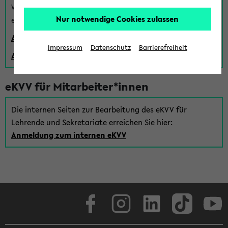
Wenn Sie (noch) kein Uni Login haben, können Sie das
Nur notwendige Cookies zulassen
eKVV auch über einen Gastzugang verwenden:
Anmeldung über einen vorhandenen Gastzugang
Impressum
Datenschutz
Barrierefreiheit
Anlegen eines neuen Gastzugangs
eKVV für Mitarbeiter*innen
Die internen Seiten zur Bearbeitung des eKVV für
Lehrende und Sekretariate erreichen Sie hier:
Anmeldung zum internen eKVV
Facebook
Instagram
LinkedIn
TikTok
Youtube