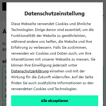
Datenschutzeinstellung
eKVV
Diese Webseite verwendet Cookies und ähnliche
Anmeldung am eKVV
Technologien. Einige davon sind essentiell, um die
Funktionalität der Website zu gewährleisten,
während andere uns helfen, die Website und Ihre
Es gibt mehrere Möglichkeiten zur Anmeldung am eKVV.
Erfahrung zu verbessern. Falls Sie zustimmen,
Bitte wählen Sie die für Sie richtige aus:
verwenden wir Cookies und Daten auch, um Ihre
Interaktionen mit unserer Webseite zu messen. Sie
eKVV für Studierende
können Ihre Einwilligung jederzeit unter
Datenschutzerklärung
einsehen und mit der
Um sich einen Stundenplan zu erstellen und alle weiteren
Wirkung für die Zukunft widerrufen. Auf der Seite
Funktionen des eKVVs für Studierende zu nutzen,
finden Sie auch zusätzliche Informationen zu den
verwenden Sie diesen Link zur Anmeldung über Ihr Uni
verwendeten Cookies und Technologien.
Login:
Anmeldung zum eKVV der Studierenden
Alle akzeptieren