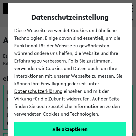
Datenschutzeinstellung
eKVV
Diese Webseite verwendet Cookies und ähnliche
Anmeldung am eKVV
Technologien. Einige davon sind essentiell, um die
Funktionalität der Website zu gewährleisten,
während andere uns helfen, die Website und Ihre
Es gibt mehrere Möglichkeiten zur Anmeldung am eKVV.
Erfahrung zu verbessern. Falls Sie zustimmen,
Bitte wählen Sie die für Sie richtige aus:
verwenden wir Cookies und Daten auch, um Ihre
Interaktionen mit unserer Webseite zu messen. Sie
eKVV für Studierende
können Ihre Einwilligung jederzeit unter
Datenschutzerklärung
einsehen und mit der
Um sich einen Stundenplan zu erstellen und alle weiteren
Wirkung für die Zukunft widerrufen. Auf der Seite
Funktionen des eKVVs für Studierende zu nutzen,
finden Sie auch zusätzliche Informationen zu den
verwenden Sie diesen Link zur Anmeldung über Ihr Uni
verwendeten Cookies und Technologien.
Login:
Anmeldung zum eKVV der Studierenden
Alle akzeptieren