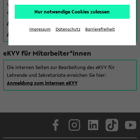
Wenn Sie (noch) kein Uni Login haben, können Sie das
Nur notwendige Cookies zulassen
eKVV auch über einen Gastzugang verwenden:
Anmeldung über einen vorhandenen Gastzugang
Impressum
Datenschutz
Barrierefreiheit
Anlegen eines neuen Gastzugangs
eKVV für Mitarbeiter*innen
Die internen Seiten zur Bearbeitung des eKVV für
Lehrende und Sekretariate erreichen Sie hier:
Anmeldung zum internen eKVV
Facebook
Instagram
LinkedIn
TikTok
Youtube