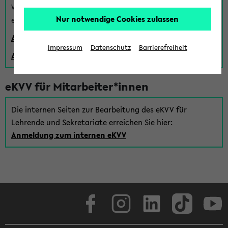
Wenn Sie (noch) kein Uni Login haben, können Sie das
Nur notwendige Cookies zulassen
eKVV auch über einen Gastzugang verwenden:
Anmeldung über einen vorhandenen Gastzugang
Impressum
Datenschutz
Barrierefreiheit
Anlegen eines neuen Gastzugangs
eKVV für Mitarbeiter*innen
Die internen Seiten zur Bearbeitung des eKVV für
Lehrende und Sekretariate erreichen Sie hier:
Anmeldung zum internen eKVV
Facebook
Instagram
LinkedIn
TikTok
Youtube