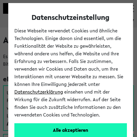
Datenschutzeinstellung
eKVV
Diese Webseite verwendet Cookies und ähnliche
Anmeldung am eKVV
Technologien. Einige davon sind essentiell, um die
Funktionalität der Website zu gewährleisten,
während andere uns helfen, die Website und Ihre
Es gibt mehrere Möglichkeiten zur Anmeldung am eKVV.
Erfahrung zu verbessern. Falls Sie zustimmen,
Bitte wählen Sie die für Sie richtige aus:
verwenden wir Cookies und Daten auch, um Ihre
Interaktionen mit unserer Webseite zu messen. Sie
eKVV für Studierende
können Ihre Einwilligung jederzeit unter
Datenschutzerklärung
einsehen und mit der
Um sich einen Stundenplan zu erstellen und alle weiteren
Wirkung für die Zukunft widerrufen. Auf der Seite
Funktionen des eKVVs für Studierende zu nutzen,
finden Sie auch zusätzliche Informationen zu den
verwenden Sie diesen Link zur Anmeldung über Ihr Uni
verwendeten Cookies und Technologien.
Login:
Anmeldung zum eKVV der Studierenden
Alle akzeptieren