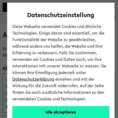
Datenschutzeinstellung
eKVV
Diese Webseite verwendet Cookies und ähnliche
Anmeldung am eKVV
Technologien. Einige davon sind essentiell, um die
Funktionalität der Website zu gewährleisten,
während andere uns helfen, die Website und Ihre
Es gibt mehrere Möglichkeiten zur Anmeldung am eKVV.
Erfahrung zu verbessern. Falls Sie zustimmen,
Bitte wählen Sie die für Sie richtige aus:
verwenden wir Cookies und Daten auch, um Ihre
Interaktionen mit unserer Webseite zu messen. Sie
eKVV für Studierende
können Ihre Einwilligung jederzeit unter
Datenschutzerklärung
einsehen und mit der
Um sich einen Stundenplan zu erstellen und alle weiteren
Wirkung für die Zukunft widerrufen. Auf der Seite
Funktionen des eKVVs für Studierende zu nutzen,
finden Sie auch zusätzliche Informationen zu den
verwenden Sie diesen Link zur Anmeldung über Ihr Uni
verwendeten Cookies und Technologien.
Login:
Anmeldung zum eKVV der Studierenden
Alle akzeptieren