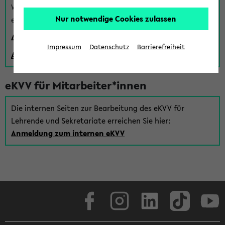
Wenn Sie (noch) kein Uni Login haben, können Sie das
Nur notwendige Cookies zulassen
eKVV auch über einen Gastzugang verwenden:
Anmeldung über einen vorhandenen Gastzugang
Impressum
Datenschutz
Barrierefreiheit
Anlegen eines neuen Gastzugangs
eKVV für Mitarbeiter*innen
Die internen Seiten zur Bearbeitung des eKVV für
Lehrende und Sekretariate erreichen Sie hier:
Anmeldung zum internen eKVV
Facebook
Instagram
LinkedIn
TikTok
Youtube