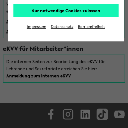
Wenn Sie (noch) kein Uni Login haben, können Sie das
Nur notwendige Cookies zulassen
eKVV auch über einen Gastzugang verwenden:
Anmeldung über einen vorhandenen Gastzugang
Impressum
Datenschutz
Barrierefreiheit
Anlegen eines neuen Gastzugangs
eKVV für Mitarbeiter*innen
Die internen Seiten zur Bearbeitung des eKVV für
Lehrende und Sekretariate erreichen Sie hier:
Anmeldung zum internen eKVV
Facebook
Instagram
LinkedIn
TikTok
Youtube