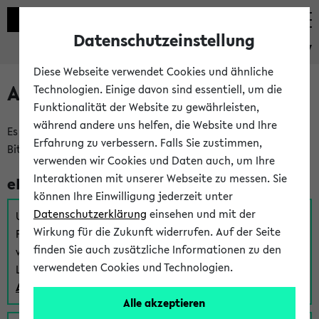
Datenschutzeinstellung
eKVV
Diese Webseite verwendet Cookies und ähnliche
Anmeldung am eKVV
Technologien. Einige davon sind essentiell, um die
Funktionalität der Website zu gewährleisten,
während andere uns helfen, die Website und Ihre
Es gibt mehrere Möglichkeiten zur Anmeldung am eKVV.
Erfahrung zu verbessern. Falls Sie zustimmen,
Bitte wählen Sie die für Sie richtige aus:
verwenden wir Cookies und Daten auch, um Ihre
Interaktionen mit unserer Webseite zu messen. Sie
eKVV für Studierende
können Ihre Einwilligung jederzeit unter
Datenschutzerklärung
einsehen und mit der
Um sich einen Stundenplan zu erstellen und alle weiteren
Wirkung für die Zukunft widerrufen. Auf der Seite
Funktionen des eKVVs für Studierende zu nutzen,
finden Sie auch zusätzliche Informationen zu den
verwenden Sie diesen Link zur Anmeldung über Ihr Uni
verwendeten Cookies und Technologien.
Login:
Anmeldung zum eKVV der Studierenden
Alle akzeptieren