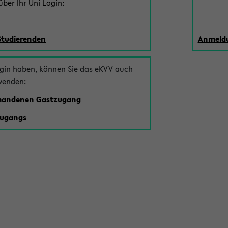
ber Ihr Uni Login:
Studierenden
Anmeldu
ogin haben, können Sie das eKVV auch
wenden:
rhandenen Gastzugang
zugangs