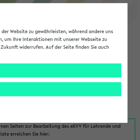
eKVV
ät der Website zu gewährleisten, während andere uns
h, um Ihre Interaktionen mit unserer Webseite zu
Zukunft widerrufen. Auf der Seite finden Sie auch
Meine Uni
EN
ANMELDEN
aus:
für Mitarbeiter*innen
rnen Seiten zur Bearbeitung des eKVV für Lehrende und
iate erreichen Sie hier: