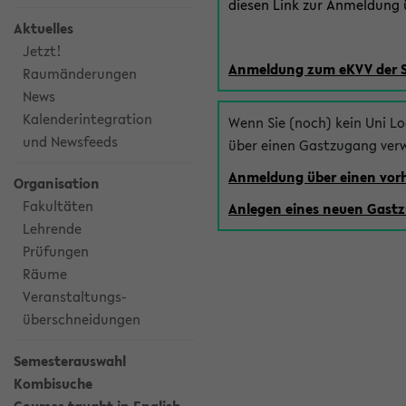
diesen Link zur Anmeldung ü
Aktuelles
Jetzt!
Anmeldung zum eKVV der 
Raumänderungen
News
Kalenderintegration
Wenn Sie (noch) kein Uni L
und Newsfeeds
über einen Gastzugang ver
Anmeldung über einen vo
Organisation
Fakultäten
Anlegen eines neuen Gast
Lehrende
Prüfungen
Räume
Veranstaltungs-
überschneidungen
Semesterauswahl
Kombisuche