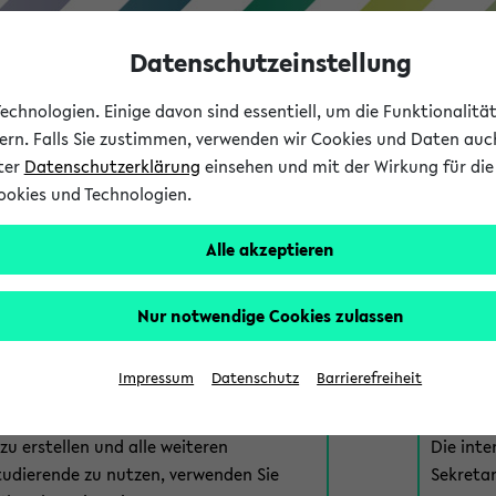
Datenschutzeinstellung
chnologien. Einige davon sind essentiell, um die Funktionalit
sern. Falls Sie zustimmen, verwenden wir Cookies und Daten auc
nter
Datenschutzerklärung
einsehen und mit der Wirkung für die 
ookies und Technologien.
Studium
Lehre
International
Alle akzeptieren
am eKVV
Nur notwendige Cookies zulassen
 zur Anmeldung am eKVV. Bitte wählen Sie die für Sie richtige 
Impressum
Datenschutz
Barrierefreiheit
nde
eKVV 
u erstellen und alle weiteren
Die inte
tudierende zu nutzen, verwenden Sie
Sekretar