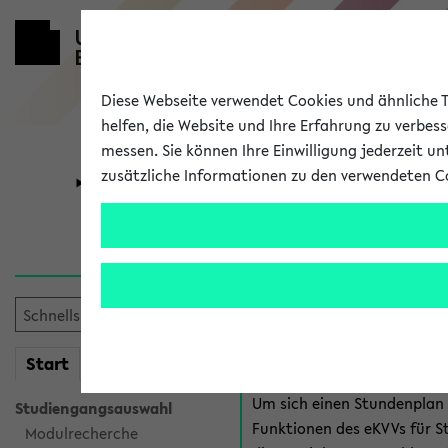
Diese Webseite verwendet Cookies und ähnliche Te
helfen, die Website und Ihre Erfahrung zu verbes
messen. Sie können Ihre Einwilligung jederzeit u
zusätzliche Informationen zu den verwendeten C
Universität
Forschung
Anmeldung 
Es gibt mehrere Möglichkeiten
eKVV für Studiere
mein
Start
eKVV
Um sich einen Stundenplan z
Studiengangsauswahl
Funktionen des eKVVs für S
Modulrecherche