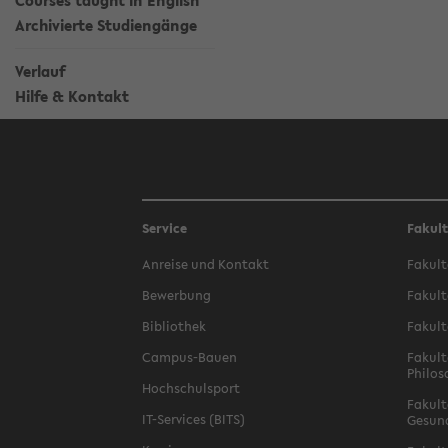
Courses taught in English
Archivierte Studiengänge
Verlauf
Hilfe & Kontakt
Service
Fakul
Anreise und Kontakt
Fakult
Bewerbung
Fakult
Bibliothek
Fakult
Campus-Bauen
Fakult
Philos
Hochschulsport
Fakult
IT-Services (BITS)
Gesun