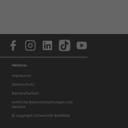
Facebook
Instagram
LinkedIn
TikTok
Youtube
Weiteres
Impressum
Datenschutz
Barrierefreiheit
Amtliche Bekanntmachungen und
Gesetze
© copyright Universität Bielefeld