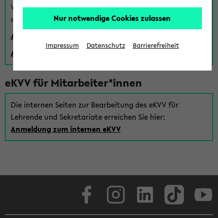
Wenn Sie (noch) kein Uni Login haben, können Sie das
Nur notwendige Cookies zulassen
eKVV auch über einen Gastzugang verwenden:
Anmeldung über einen vorhandenen Gastzugang
Impressum
Datenschutz
Barrierefreiheit
Anlegen eines neuen Gastzugangs
eKVV für Mitarbeiter*innen
Die internen Seiten zur Bearbeitung des eKVV für
Lehrende und Sekretariate erreichen Sie hier:
Anmeldung zum internen eKVV
Facebook
Instagram
LinkedIn
TikTok
Youtube