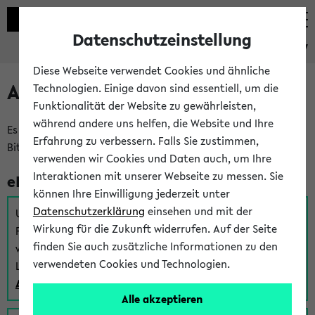
Datenschutzeinstellung
eKVV
Diese Webseite verwendet Cookies und ähnliche
Anmeldung am eKVV
Technologien. Einige davon sind essentiell, um die
Funktionalität der Website zu gewährleisten,
während andere uns helfen, die Website und Ihre
Es gibt mehrere Möglichkeiten zur Anmeldung am eKVV.
Erfahrung zu verbessern. Falls Sie zustimmen,
Bitte wählen Sie die für Sie richtige aus:
verwenden wir Cookies und Daten auch, um Ihre
Interaktionen mit unserer Webseite zu messen. Sie
eKVV für Studierende
können Ihre Einwilligung jederzeit unter
Datenschutzerklärung
einsehen und mit der
Um sich einen Stundenplan zu erstellen und alle weiteren
Wirkung für die Zukunft widerrufen. Auf der Seite
Funktionen des eKVVs für Studierende zu nutzen,
finden Sie auch zusätzliche Informationen zu den
verwenden Sie diesen Link zur Anmeldung über Ihr Uni
verwendeten Cookies und Technologien.
Login:
Anmeldung zum eKVV der Studierenden
Alle akzeptieren