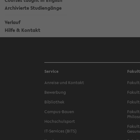
Courses taught in English
Archivierte Studiengänge
Verlauf
Hilfe & Kontakt
Service
Fakul
Anreise und Kontakt
Fakult
Bewerbung
Fakult
Bibliothek
Fakult
Campus-Bauen
Fakult
Philos
Hochschulsport
Fakult
IT-Services (BITS)
Gesun