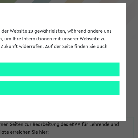
eKVV
ät der Website zu gewährleisten, während andere uns
h, um Ihre Interaktionen mit unserer Webseite zu
Zukunft widerrufen. Auf der Seite finden Sie auch
Meine Uni
EN
ANMELDEN
aus:
für Mitarbeiter*innen
rnen Seiten zur Bearbeitung des eKVV für Lehrende und
iate erreichen Sie hier: