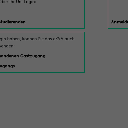
ber Ihr Uni Login:
Studierenden
Anmeldu
ogin haben, können Sie das eKVV auch
wenden:
rhandenen Gastzugang
zugangs