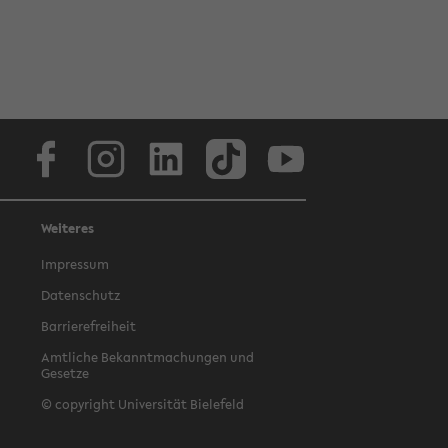
Facebook
Instagram
LinkedIn
TikTok
Youtube
Weiteres
Impressum
Datenschutz
Barrierefreiheit
Amtliche Bekanntmachungen und
Gesetze
© copyright Universität Bielefeld