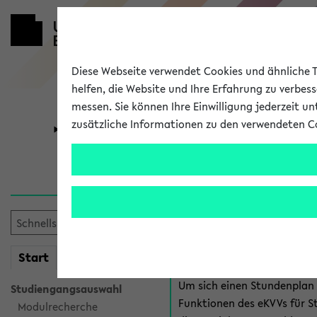
Diese Webseite verwendet Cookies und ähnliche Te
helfen, die Website und Ihre Erfahrung zu verbes
messen. Sie können Ihre Einwilligung jederzeit u
zusätzliche Informationen zu den verwendeten C
Universität
Forschung
Anmeldung 
Es gibt mehrere Möglichkeiten
eKVV für Studiere
mein
Start
eKVV
Um sich einen Stundenplan z
Studiengangsauswahl
Funktionen des eKVVs für S
Modulrecherche