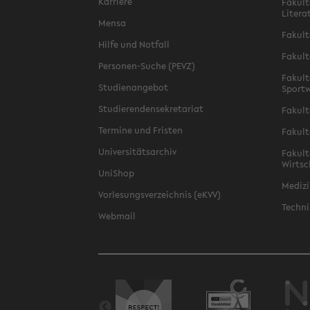
Karriere
Fakult
Litera
Mensa
Fakult
Hilfe und Notfall
Fakult
Personen-Suche (PEVZ)
Fakult
Studienangebot
Sportw
Studierendensekretariat
Fakult
Termine und Fristen
Fakult
Universitätsarchiv
Fakult
Wirtsc
UniShop
Medizi
Vorlesungsverzeichnis (eKVV)
Techni
Webmail