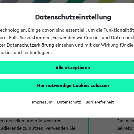
Datenschutzeinstellung
chnologien. Einige davon sind essentiell, um die Funktionalit
sern. Falls Sie zustimmen, verwenden wir Cookies und Daten auc
nter
Datenschutzerklärung
einsehen und mit der Wirkung für die 
ookies und Technologien.
Studium
Lehre
International
Alle akzeptieren
am eKVV
Nur notwendige Cookies zulassen
 zur Anmeldung am eKVV. Bitte wählen Sie die für Sie richtige 
Impressum
Datenschutz
Barrierefreiheit
nde
eKVV 
u erstellen und alle weiteren
Die inte
tudierende zu nutzen, verwenden Sie
Sekretar