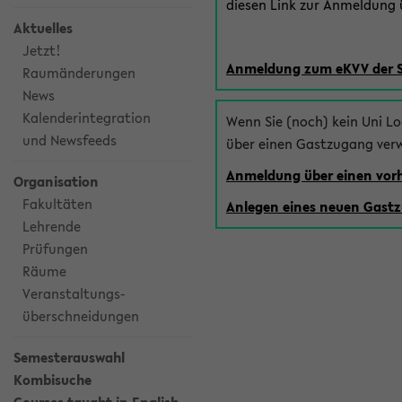
diesen Link zur Anmeldung ü
Aktuelles
Jetzt!
Anmeldung zum eKVV der 
Raumänderungen
News
Kalenderintegration
Wenn Sie (noch) kein Uni L
und Newsfeeds
über einen Gastzugang ver
Anmeldung über einen vo
Organisation
Fakultäten
Anlegen eines neuen Gast
Lehrende
Prüfungen
Räume
Veranstaltungs-
überschneidungen
Semesterauswahl
Kombisuche