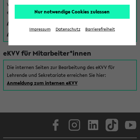
Wenn Sie (noch) kein Uni Login haben, können Sie das
Nur notwendige Cookies zulassen
eKVV auch über einen Gastzugang verwenden:
Anmeldung über einen vorhandenen Gastzugang
Impressum
Datenschutz
Barrierefreiheit
Anlegen eines neuen Gastzugangs
eKVV für Mitarbeiter*innen
Die internen Seiten zur Bearbeitung des eKVV für
Lehrende und Sekretariate erreichen Sie hier:
Anmeldung zum internen eKVV
Facebook
Instagram
LinkedIn
TikTok
Youtube