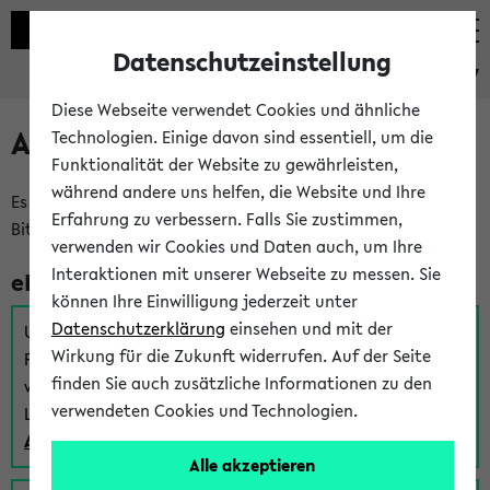
Datenschutzeinstellung
eKVV
Diese Webseite verwendet Cookies und ähnliche
Anmeldung am eKVV
Technologien. Einige davon sind essentiell, um die
Funktionalität der Website zu gewährleisten,
während andere uns helfen, die Website und Ihre
Es gibt mehrere Möglichkeiten zur Anmeldung am eKVV.
Erfahrung zu verbessern. Falls Sie zustimmen,
Bitte wählen Sie die für Sie richtige aus:
verwenden wir Cookies und Daten auch, um Ihre
Interaktionen mit unserer Webseite zu messen. Sie
eKVV für Studierende
können Ihre Einwilligung jederzeit unter
Datenschutzerklärung
einsehen und mit der
Um sich einen Stundenplan zu erstellen und alle weiteren
Wirkung für die Zukunft widerrufen. Auf der Seite
Funktionen des eKVVs für Studierende zu nutzen,
finden Sie auch zusätzliche Informationen zu den
verwenden Sie diesen Link zur Anmeldung über Ihr Uni
verwendeten Cookies und Technologien.
Login:
Anmeldung zum eKVV der Studierenden
Alle akzeptieren