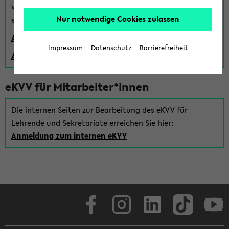
Wenn Sie (noch) kein Uni Login haben, können Sie das
Nur notwendige Cookies zulassen
eKVV auch über einen Gastzugang verwenden:
Anmeldung über einen vorhandenen Gastzugang
Impressum
Datenschutz
Barrierefreiheit
Anlegen eines neuen Gastzugangs
eKVV für Mitarbeiter*innen
Die internen Seiten zur Bearbeitung des eKVV für
Lehrende und Sekretariate erreichen Sie hier:
Anmeldung zum internen eKVV
Facebook
Instagram
LinkedIn
TikTok
Youtube