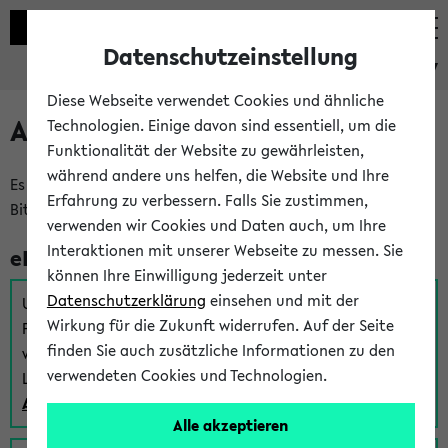
Datenschutzeinstellung
eKVV
Diese Webseite verwendet Cookies und ähnliche
Anmeldung am eKVV
Technologien. Einige davon sind essentiell, um die
Funktionalität der Website zu gewährleisten,
während andere uns helfen, die Website und Ihre
Es gibt mehrere Möglichkeiten zur Anmeldung am eKVV.
Erfahrung zu verbessern. Falls Sie zustimmen,
Bitte wählen Sie die für Sie richtige aus:
verwenden wir Cookies und Daten auch, um Ihre
Interaktionen mit unserer Webseite zu messen. Sie
eKVV für Studierende
können Ihre Einwilligung jederzeit unter
Datenschutzerklärung
einsehen und mit der
Um sich einen Stundenplan zu erstellen und alle weiteren
Wirkung für die Zukunft widerrufen. Auf der Seite
Funktionen des eKVVs für Studierende zu nutzen,
finden Sie auch zusätzliche Informationen zu den
verwenden Sie diesen Link zur Anmeldung über Ihr Uni
verwendeten Cookies und Technologien.
Login:
Anmeldung zum eKVV der Studierenden
Alle akzeptieren