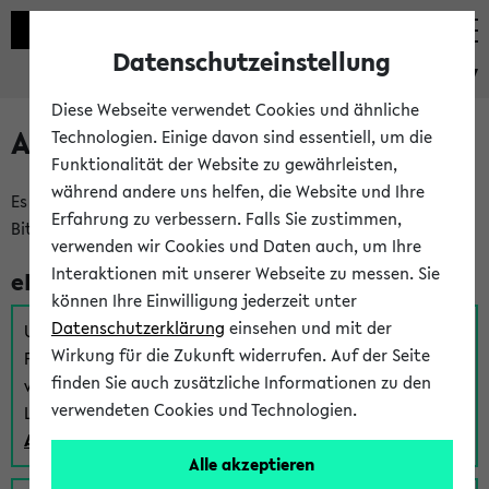
Datenschutzeinstellung
eKVV
Diese Webseite verwendet Cookies und ähnliche
Anmeldung am eKVV
Technologien. Einige davon sind essentiell, um die
Funktionalität der Website zu gewährleisten,
während andere uns helfen, die Website und Ihre
Es gibt mehrere Möglichkeiten zur Anmeldung am eKVV.
Erfahrung zu verbessern. Falls Sie zustimmen,
Bitte wählen Sie die für Sie richtige aus:
verwenden wir Cookies und Daten auch, um Ihre
Interaktionen mit unserer Webseite zu messen. Sie
eKVV für Studierende
können Ihre Einwilligung jederzeit unter
Datenschutzerklärung
einsehen und mit der
Um sich einen Stundenplan zu erstellen und alle weiteren
Wirkung für die Zukunft widerrufen. Auf der Seite
Funktionen des eKVVs für Studierende zu nutzen,
finden Sie auch zusätzliche Informationen zu den
verwenden Sie diesen Link zur Anmeldung über Ihr Uni
verwendeten Cookies und Technologien.
Login:
Anmeldung zum eKVV der Studierenden
Alle akzeptieren