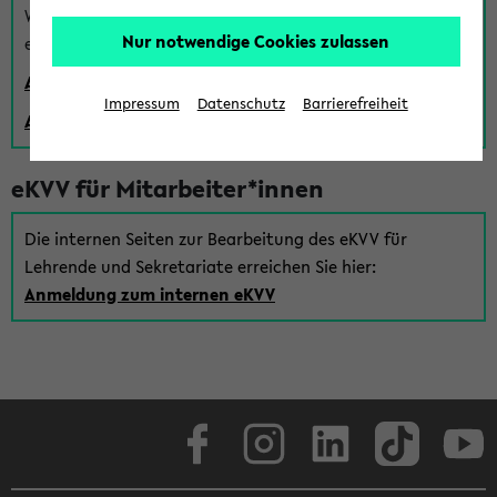
Wenn Sie (noch) kein Uni Login haben, können Sie das
Nur notwendige Cookies zulassen
eKVV auch über einen Gastzugang verwenden:
Anmeldung über einen vorhandenen Gastzugang
Impressum
Datenschutz
Barrierefreiheit
Anlegen eines neuen Gastzugangs
eKVV für Mitarbeiter*innen
Die internen Seiten zur Bearbeitung des eKVV für
Lehrende und Sekretariate erreichen Sie hier:
Anmeldung zum internen eKVV
Facebook
Instagram
LinkedIn
TikTok
Youtube