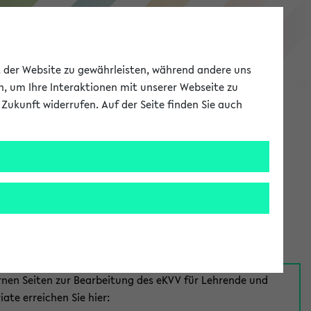
eKVV
ät der Website zu gewährleisten, während andere uns
h, um Ihre Interaktionen mit unserer Webseite zu
Zukunft widerrufen. Auf der Seite finden Sie auch
Meine Uni
EN
ANMELDEN
aus:
für Mitarbeiter*innen
rnen Seiten zur Bearbeitung des eKVV für Lehrende und
iate erreichen Sie hier: