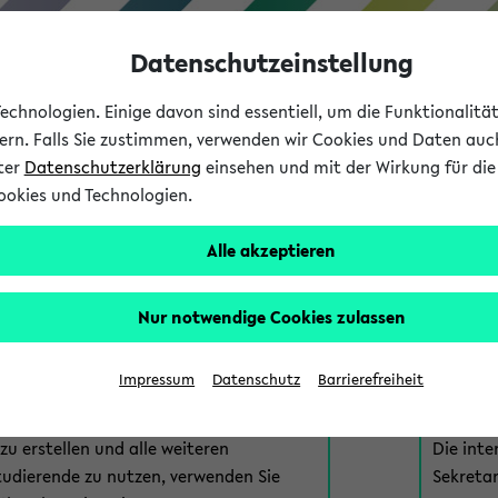
Datenschutzeinstellung
chnologien. Einige davon sind essentiell, um die Funktionalit
sern. Falls Sie zustimmen, verwenden wir Cookies und Daten auc
nter
Datenschutzerklärung
einsehen und mit der Wirkung für die 
ookies und Technologien.
Studium
Lehre
International
Alle akzeptieren
am eKVV
Nur notwendige Cookies zulassen
 zur Anmeldung am eKVV. Bitte wählen Sie die für Sie richtige 
Impressum
Datenschutz
Barrierefreiheit
nde
eKVV 
u erstellen und alle weiteren
Die inte
tudierende zu nutzen, verwenden Sie
Sekretar