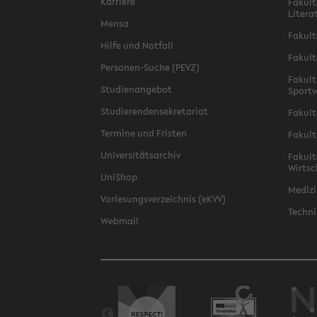
Karriere
Fakult
Litera
Mensa
Fakult
Hilfe und Notfall
Fakult
Personen-Suche (PEVZ)
Fakult
Studienangebot
Sportw
Studierendensekretariat
Fakult
Termine und Fristen
Fakult
Universitätsarchiv
Fakult
Wirtsc
UniShop
Medizi
Vorlesungsverzeichnis (eKVV)
Techni
Webmail