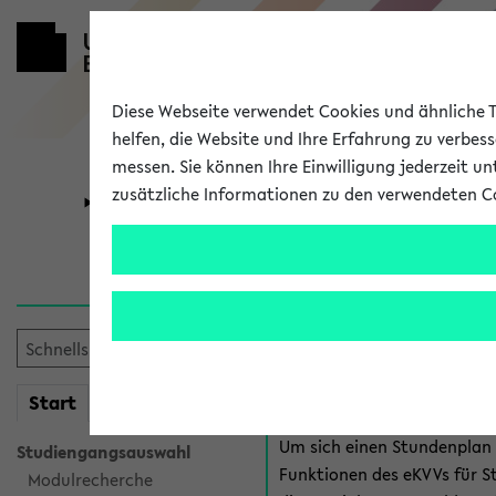
Diese Webseite verwendet Cookies und ähnliche Te
helfen, die Website und Ihre Erfahrung zu verbes
messen. Sie können Ihre Einwilligung jederzeit u
zusätzliche Informationen zu den verwendeten C
Universität
Forschung
Anmeldung 
Es gibt mehrere Möglichkeiten
eKVV für Studiere
mein
Start
eKVV
Um sich einen Stundenplan z
Studiengangsauswahl
Funktionen des eKVVs für S
Modulrecherche