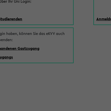
ber Ihr Uni Login:
Studierenden
Anmeldu
ogin haben, können Sie das eKVV auch
wenden:
rhandenen Gastzugang
zugangs