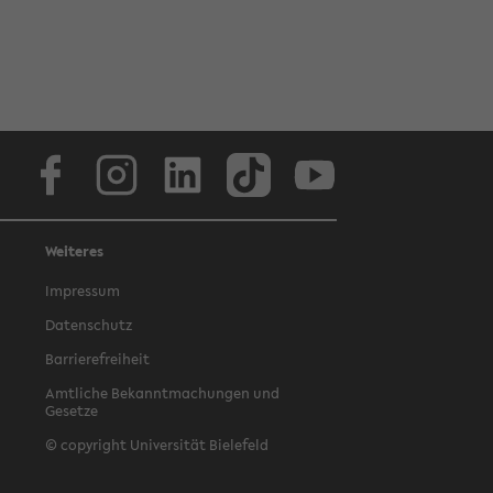
Facebook
Instagram
LinkedIn
TikTok
Youtube
Weiteres
Impressum
Datenschutz
Barrierefreiheit
Amtliche Bekanntmachungen und
Gesetze
© copyright Universität Bielefeld