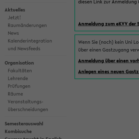
diesen Link zur Anmeldung ü
Aktuelles
Jetzt!
Anmeldung zum eKVV der 
Raumänderungen
News
Kalenderintegration
Wenn Sie (noch) kein Uni L
und Newsfeeds
über einen Gastzugang ver
Anmeldung über einen vo
Organisation
Fakultäten
Anlegen eines neuen Gast
Lehrende
Prüfungen
Räume
Veranstaltungs-
überschneidungen
Semesterauswahl
Kombisuche