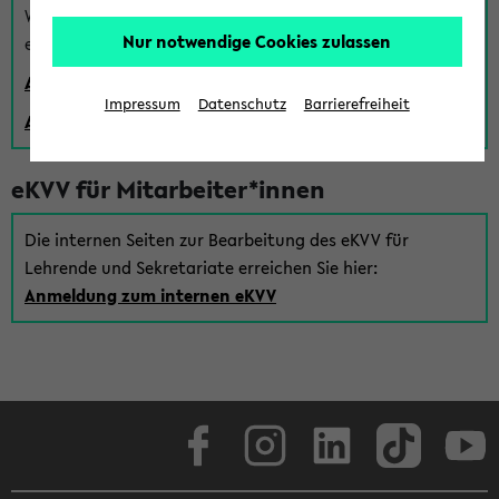
Wenn Sie (noch) kein Uni Login haben, können Sie das
Nur notwendige Cookies zulassen
eKVV auch über einen Gastzugang verwenden:
Anmeldung über einen vorhandenen Gastzugang
Impressum
Datenschutz
Barrierefreiheit
Anlegen eines neuen Gastzugangs
eKVV für Mitarbeiter*innen
Die internen Seiten zur Bearbeitung des eKVV für
Lehrende und Sekretariate erreichen Sie hier:
Anmeldung zum internen eKVV
Facebook
Instagram
LinkedIn
TikTok
Youtube