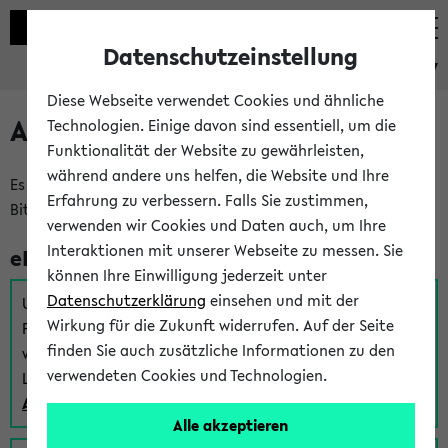
Datenschutzeinstellung
eKVV
Diese Webseite verwendet Cookies und ähnliche
Anmeldung am eKVV
Technologien. Einige davon sind essentiell, um die
Funktionalität der Website zu gewährleisten,
während andere uns helfen, die Website und Ihre
Es gibt mehrere Möglichkeiten zur Anmeldung am eKVV.
Erfahrung zu verbessern. Falls Sie zustimmen,
Bitte wählen Sie die für Sie richtige aus:
verwenden wir Cookies und Daten auch, um Ihre
Interaktionen mit unserer Webseite zu messen. Sie
eKVV für Studierende
können Ihre Einwilligung jederzeit unter
Datenschutzerklärung
einsehen und mit der
Um sich einen Stundenplan zu erstellen und alle weiteren
Wirkung für die Zukunft widerrufen. Auf der Seite
Funktionen des eKVVs für Studierende zu nutzen,
finden Sie auch zusätzliche Informationen zu den
verwenden Sie diesen Link zur Anmeldung über Ihr Uni
verwendeten Cookies und Technologien.
Login:
Anmeldung zum eKVV der Studierenden
Alle akzeptieren