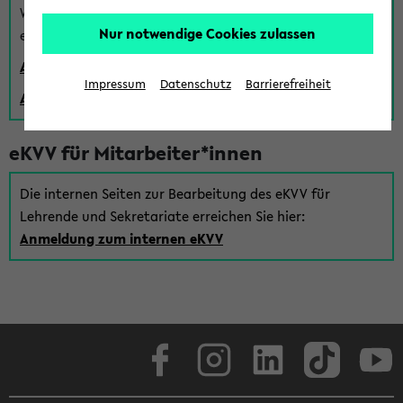
Wenn Sie (noch) kein Uni Login haben, können Sie das
Nur notwendige Cookies zulassen
eKVV auch über einen Gastzugang verwenden:
Anmeldung über einen vorhandenen Gastzugang
Impressum
Datenschutz
Barrierefreiheit
Anlegen eines neuen Gastzugangs
eKVV für Mitarbeiter*innen
Die internen Seiten zur Bearbeitung des eKVV für
Lehrende und Sekretariate erreichen Sie hier:
Anmeldung zum internen eKVV
Facebook
Instagram
LinkedIn
TikTok
Youtube