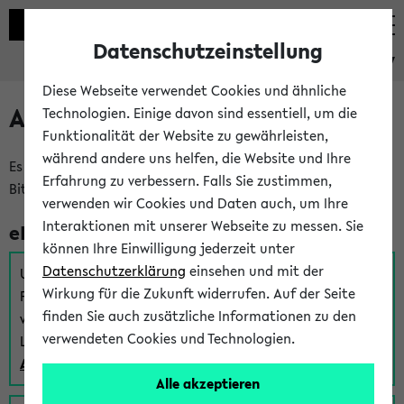
Datenschutzeinstellung
eKVV
Diese Webseite verwendet Cookies und ähnliche
Anmeldung am eKVV
Technologien. Einige davon sind essentiell, um die
Funktionalität der Website zu gewährleisten,
während andere uns helfen, die Website und Ihre
Es gibt mehrere Möglichkeiten zur Anmeldung am eKVV.
Erfahrung zu verbessern. Falls Sie zustimmen,
Bitte wählen Sie die für Sie richtige aus:
verwenden wir Cookies und Daten auch, um Ihre
Interaktionen mit unserer Webseite zu messen. Sie
eKVV für Studierende
können Ihre Einwilligung jederzeit unter
Datenschutzerklärung
einsehen und mit der
Um sich einen Stundenplan zu erstellen und alle weiteren
Wirkung für die Zukunft widerrufen. Auf der Seite
Funktionen des eKVVs für Studierende zu nutzen,
finden Sie auch zusätzliche Informationen zu den
verwenden Sie diesen Link zur Anmeldung über Ihr Uni
verwendeten Cookies und Technologien.
Login:
Anmeldung zum eKVV der Studierenden
Alle akzeptieren