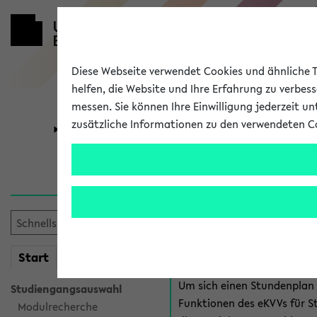
Diese Webseite verwendet Cookies und ähnliche Te
helfen, die Website und Ihre Erfahrung zu verbes
messen. Sie können Ihre Einwilligung jederzeit u
zusätzliche Informationen zu den verwendeten C
Universität
Forschung
Anmeldung 
Es gibt mehrere Möglichkeiten
eKVV für Studiere
mein
Start
eKVV
Um sich einen Stundenplan z
Studiengangsauswahl
Funktionen des eKVVs für S
Modulrecherche