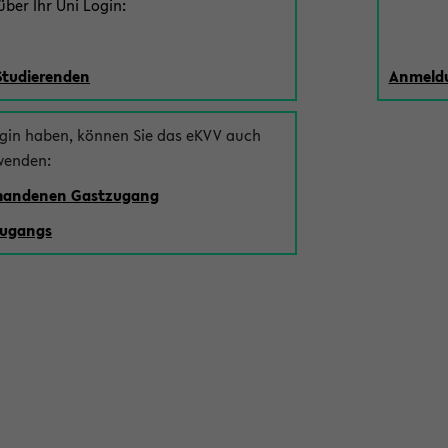
ber Ihr Uni Login:
Studierenden
Anmeldu
ogin haben, können Sie das eKVV auch
wenden:
rhandenen Gastzugang
zugangs