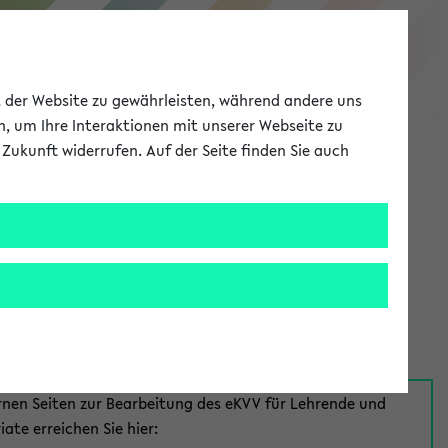
eKVV
ät der Website zu gewährleisten, während andere uns
h, um Ihre Interaktionen mit unserer Webseite zu
Zukunft widerrufen. Auf der Seite finden Sie auch
Meine Uni
EN
ANMELDEN
aus:
für Mitarbeiter*innen
rnen Seiten zur Bearbeitung des eKVV für Lehrende und
iate erreichen Sie hier: