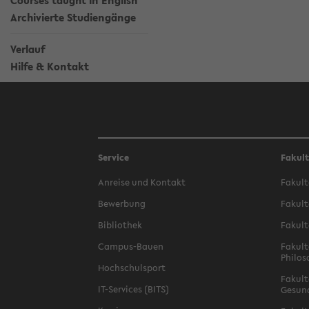
Courses taught in English
Archivierte Studiengänge
Verlauf
Hilfe & Kontakt
Service
Fakul
Anreise und Kontakt
Fakult
Bewerbung
Fakult
Bibliothek
Fakult
Campus-Bauen
Fakult
Philos
Hochschulsport
Fakult
IT-Services (BITS)
Gesun