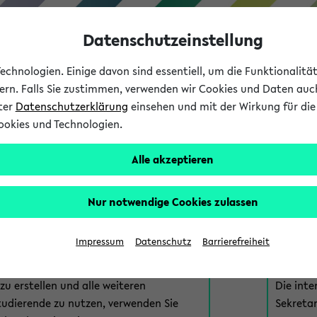
Datenschutzeinstellung
chnologien. Einige davon sind essentiell, um die Funktionalit
sern. Falls Sie zustimmen, verwenden wir Cookies und Daten auc
nter
Datenschutzerklärung
einsehen und mit der Wirkung für die 
ookies und Technologien.
Studium
Lehre
International
Alle akzeptieren
am eKVV
Nur notwendige Cookies zulassen
 zur Anmeldung am eKVV. Bitte wählen Sie die für Sie richtige 
Impressum
Datenschutz
Barrierefreiheit
nde
eKVV 
u erstellen und alle weiteren
Die inte
tudierende zu nutzen, verwenden Sie
Sekretar