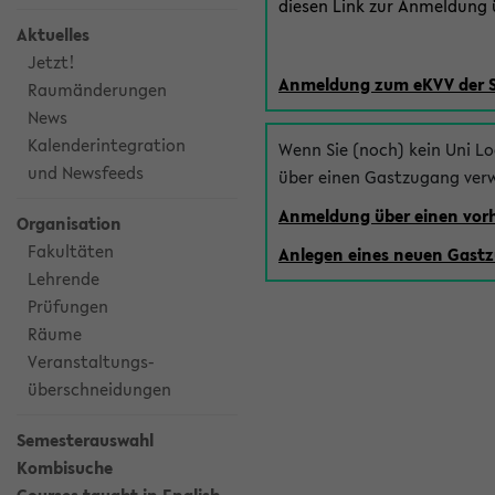
diesen Link zur Anmeldung ü
Aktuelles
Jetzt!
Anmeldung zum eKVV der 
Raumänderungen
News
Kalenderintegration
Wenn Sie (noch) kein Uni L
und Newsfeeds
über einen Gastzugang ver
Anmeldung über einen vo
Organisation
Fakultäten
Anlegen eines neuen Gast
Lehrende
Prüfungen
Räume
Veranstaltungs-
überschneidungen
Semesterauswahl
Kombisuche