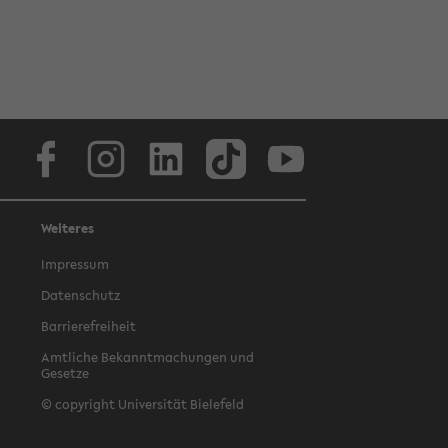
Facebook
Instagram
LinkedIn
TikTok
Youtube
Weiteres
Impressum
Datenschutz
Barrierefreiheit
Amtliche Bekanntmachungen und
Gesetze
© copyright Universität Bielefeld