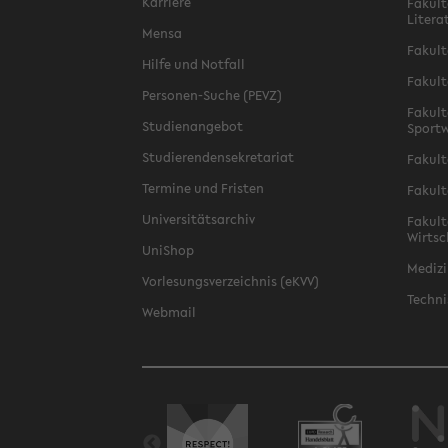
Karriere
Fakult
Litera
Mensa
Fakult
Hilfe und Notfall
Fakult
Personen-Suche (PEVZ)
Fakult
Studienangebot
Sportw
Studierendensekretariat
Fakult
Termine und Fristen
Fakult
Universitätsarchiv
Fakult
Wirtsc
UniShop
Medizi
Vorlesungsverzeichnis (eKVV)
Techni
Webmail