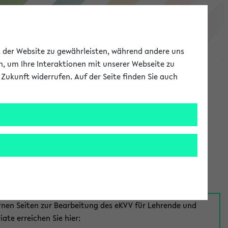
eKVV
ät der Website zu gewährleisten, während andere uns
h, um Ihre Interaktionen mit unserer Webseite zu
Zukunft widerrufen. Auf der Seite finden Sie auch
Meine Uni
EN
ANMELDEN
aus:
für Mitarbeiter*innen
rnen Seiten zur Bearbeitung des eKVV für Lehrende und
iate erreichen Sie hier: