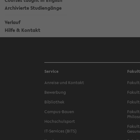
Courses taught in English
Archivierte Studiengänge
Verlauf
Hilfe & Kontakt
Service
Fakul
Anreise und Kontakt
Fakult
Bewerbung
Fakult
Bibliothek
Fakult
Campus-Bauen
Fakult
Philos
Hochschulsport
Fakult
IT-Services (BITS)
Gesun