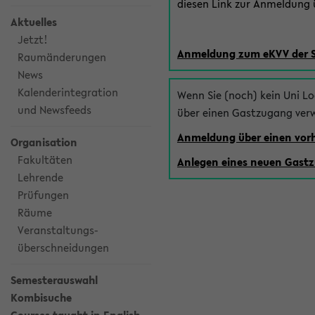
diesen Link zur Anmeldung ü
Aktuelles
Jetzt!
Anmeldung zum eKVV der 
Raumänderungen
News
Kalenderintegration
Wenn Sie (noch) kein Uni L
und Newsfeeds
über einen Gastzugang ver
Anmeldung über einen vo
Organisation
Fakultäten
Anlegen eines neuen Gast
Lehrende
Prüfungen
Räume
Veranstaltungs-
überschneidungen
Semesterauswahl
Kombisuche