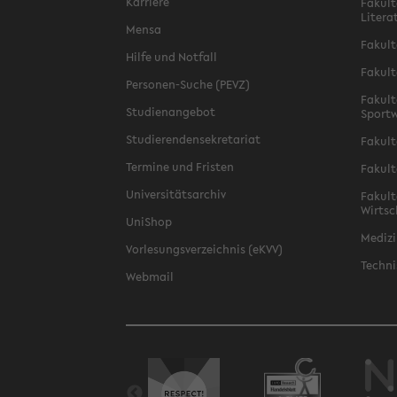
Karriere
Fakult
Litera
Mensa
Fakult
Hilfe und Notfall
Fakult
Personen-Suche (PEVZ)
Fakult
Studienangebot
Sportw
Studierendensekretariat
Fakult
Termine und Fristen
Fakult
Universitätsarchiv
Fakult
Wirtsc
UniShop
Medizi
Vorlesungsverzeichnis (eKVV)
Techni
Webmail