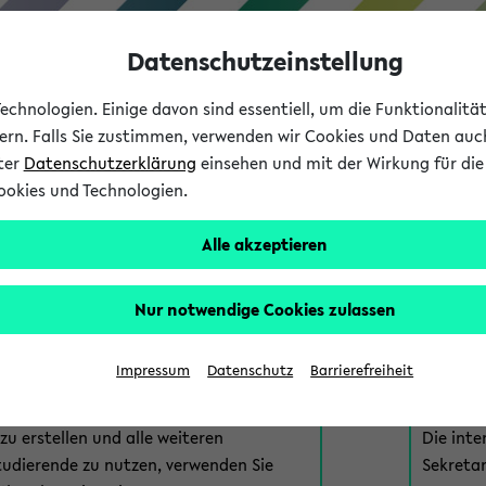
Datenschutzeinstellung
chnologien. Einige davon sind essentiell, um die Funktionalit
sern. Falls Sie zustimmen, verwenden wir Cookies und Daten auc
nter
Datenschutzerklärung
einsehen und mit der Wirkung für die 
ookies und Technologien.
Studium
Lehre
International
Alle akzeptieren
am eKVV
Nur notwendige Cookies zulassen
 zur Anmeldung am eKVV. Bitte wählen Sie die für Sie richtige 
Impressum
Datenschutz
Barrierefreiheit
nde
eKVV 
u erstellen und alle weiteren
Die inte
tudierende zu nutzen, verwenden Sie
Sekretar