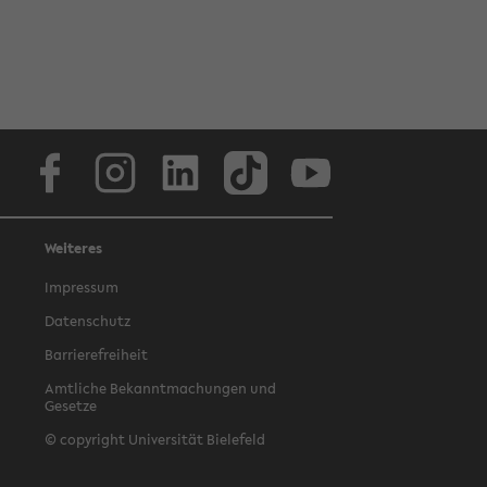
Facebook
Instagram
LinkedIn
TikTok
Youtube
Weiteres
Impressum
Datenschutz
Barrierefreiheit
Amtliche Bekanntmachungen und
Gesetze
© copyright Universität Bielefeld