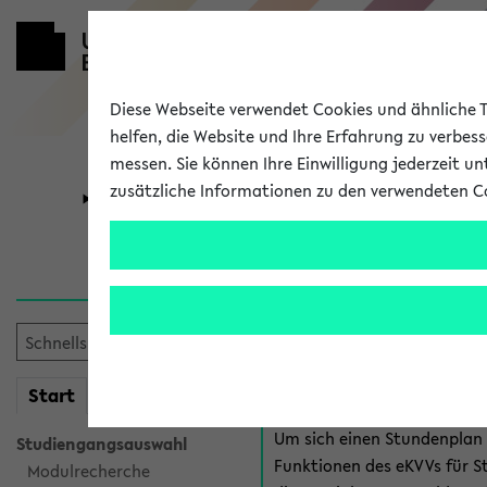
Diese Webseite verwendet Cookies und ähnliche Te
helfen, die Website und Ihre Erfahrung zu verbes
messen. Sie können Ihre Einwilligung jederzeit u
zusätzliche Informationen zu den verwendeten C
Universität
Forschung
Anmeldung 
Es gibt mehrere Möglichkeiten
eKVV für Studiere
mein
Start
eKVV
Um sich einen Stundenplan z
Studiengangsauswahl
Funktionen des eKVVs für S
Modulrecherche