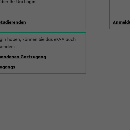
ber Ihr Uni Login:
Studierenden
Anmeldu
ogin haben, können Sie das eKVV auch
wenden:
rhandenen Gastzugang
zugangs