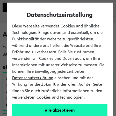
Datenschutzeinstellung
eKVV
Diese Webseite verwendet Cookies und ähnliche
Anmeldung am eKVV
Technologien. Einige davon sind essentiell, um die
Funktionalität der Website zu gewährleisten,
während andere uns helfen, die Website und Ihre
Es gibt mehrere Möglichkeiten zur Anmeldung am eKVV.
Erfahrung zu verbessern. Falls Sie zustimmen,
Bitte wählen Sie die für Sie richtige aus:
verwenden wir Cookies und Daten auch, um Ihre
Interaktionen mit unserer Webseite zu messen. Sie
eKVV für Studierende
können Ihre Einwilligung jederzeit unter
Datenschutzerklärung
einsehen und mit der
Um sich einen Stundenplan zu erstellen und alle weiteren
Wirkung für die Zukunft widerrufen. Auf der Seite
Funktionen des eKVVs für Studierende zu nutzen,
finden Sie auch zusätzliche Informationen zu den
verwenden Sie diesen Link zur Anmeldung über Ihr Uni
verwendeten Cookies und Technologien.
Login:
Anmeldung zum eKVV der Studierenden
Alle akzeptieren