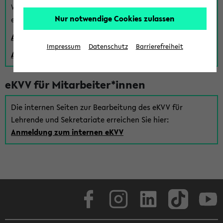
Wenn Sie (noch) kein Uni Login haben, können Sie das
Nur notwendige Cookies zulassen
eKVV auch über einen Gastzugang verwenden:
Anmeldung über einen vorhandenen Gastzugang
Impressum
Datenschutz
Barrierefreiheit
Anlegen eines neuen Gastzugangs
eKVV für Mitarbeiter*innen
Die internen Seiten zur Bearbeitung des eKVV für
Lehrende und Sekretariate erreichen Sie hier:
Anmeldung zum internen eKVV
Facebook
Instagram
LinkedIn
TikTok
Youtube