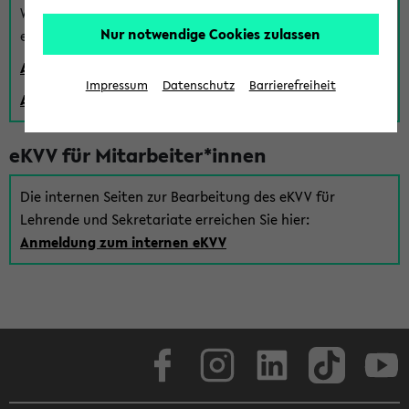
Wenn Sie (noch) kein Uni Login haben, können Sie das
Nur notwendige Cookies zulassen
eKVV auch über einen Gastzugang verwenden:
Anmeldung über einen vorhandenen Gastzugang
Impressum
Datenschutz
Barrierefreiheit
Anlegen eines neuen Gastzugangs
eKVV für Mitarbeiter*innen
Die internen Seiten zur Bearbeitung des eKVV für
Lehrende und Sekretariate erreichen Sie hier:
Anmeldung zum internen eKVV
Facebook
Instagram
LinkedIn
TikTok
Youtube