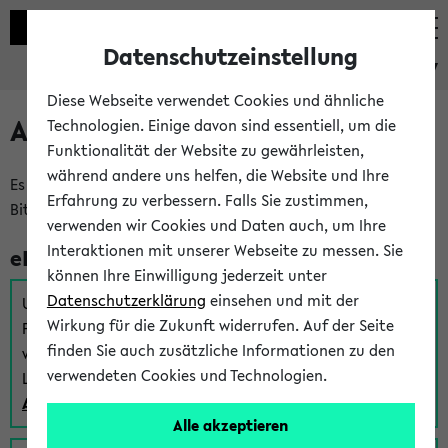
Datenschutzeinstellung
eKVV
Diese Webseite verwendet Cookies und ähnliche
Anmeldung am eKVV
Technologien. Einige davon sind essentiell, um die
Funktionalität der Website zu gewährleisten,
während andere uns helfen, die Website und Ihre
Es gibt mehrere Möglichkeiten zur Anmeldung am eKVV.
Erfahrung zu verbessern. Falls Sie zustimmen,
Bitte wählen Sie die für Sie richtige aus:
verwenden wir Cookies und Daten auch, um Ihre
Interaktionen mit unserer Webseite zu messen. Sie
eKVV für Studierende
können Ihre Einwilligung jederzeit unter
Datenschutzerklärung
einsehen und mit der
Um sich einen Stundenplan zu erstellen und alle weiteren
Wirkung für die Zukunft widerrufen. Auf der Seite
Funktionen des eKVVs für Studierende zu nutzen,
finden Sie auch zusätzliche Informationen zu den
verwenden Sie diesen Link zur Anmeldung über Ihr Uni
verwendeten Cookies und Technologien.
Login:
Anmeldung zum eKVV der Studierenden
Alle akzeptieren