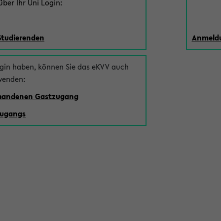
ber Ihr Uni Login:
Studierenden
Anmeldu
ogin haben, können Sie das eKVV auch
wenden:
rhandenen Gastzugang
zugangs