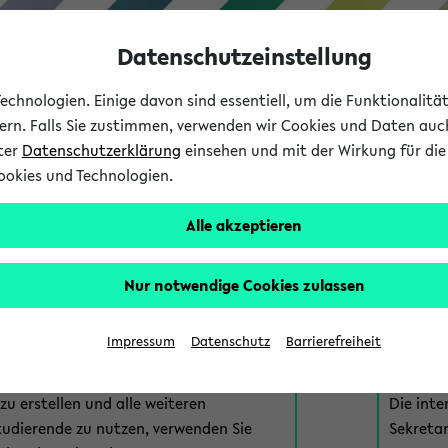
Datenschutzeinstellung
chnologien. Einige davon sind essentiell, um die Funktionalit
sern. Falls Sie zustimmen, verwenden wir Cookies und Daten auc
nter
Datenschutzerklärung
einsehen und mit der Wirkung für die 
ookies und Technologien.
Studium
Lehre
International
Alle akzeptieren
am eKVV
Nur notwendige Cookies zulassen
 zur Anmeldung am eKVV. Bitte wählen Sie die für Sie richtige 
Impressum
Datenschutz
Barrierefreiheit
nde
eKVV 
u erstellen und alle weiteren
Die inte
tudierende zu nutzen, verwenden Sie
Sekretar