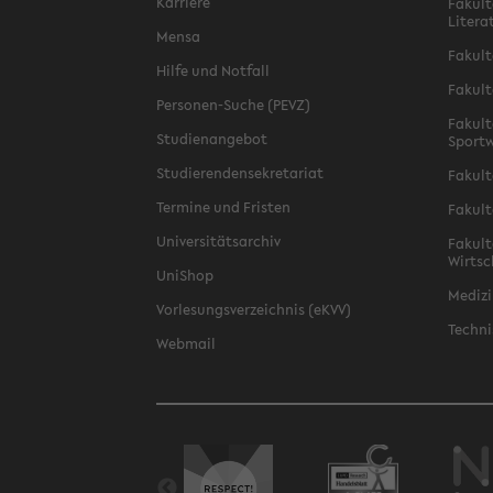
Karriere
Fakult
Litera
Mensa
Fakult
Hilfe und Notfall
Fakult
Personen-Suche (PEVZ)
Fakult
Studienangebot
Sportw
Studierendensekretariat
Fakult
Termine und Fristen
Fakult
Universitätsarchiv
Fakult
Wirtsc
UniShop
Medizi
Vorlesungsverzeichnis (eKVV)
Techni
Webmail