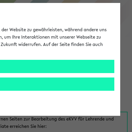
eKVV
ät der Website zu gewährleisten, während andere uns
h, um Ihre Interaktionen mit unserer Webseite zu
Zukunft widerrufen. Auf der Seite finden Sie auch
Meine Uni
EN
ANMELDEN
aus:
für Mitarbeiter*innen
rnen Seiten zur Bearbeitung des eKVV für Lehrende und
iate erreichen Sie hier: