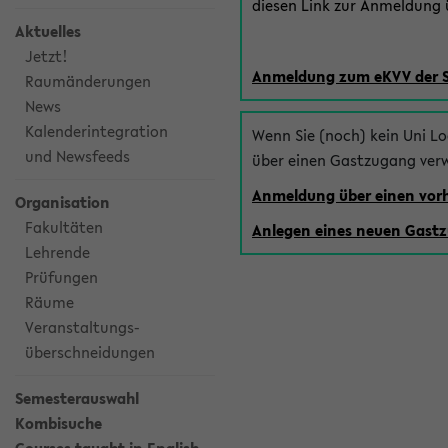
diesen Link zur Anmeldung ü
Aktuelles
Jetzt!
Anmeldung zum eKVV der 
Raumänderungen
News
Kalenderintegration
Wenn Sie (noch) kein Uni L
und Newsfeeds
über einen Gastzugang ver
Anmeldung über einen vo
Organisation
Fakultäten
Anlegen eines neuen Gast
Lehrende
Prüfungen
Räume
Veranstaltungs-
überschneidungen
Semesterauswahl
Kombisuche