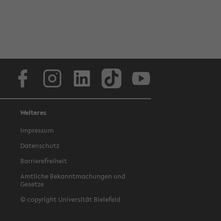
Facebook
Instagram
LinkedIn
TikTok
Youtube
Weiteres
Impressum
Datenschutz
Barrierefreiheit
Amtliche Bekanntmachungen und
Gesetze
© copyright Universität Bielefeld