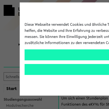
Diese Webseite verwendet Cookies und ähnliche Te
helfen, die Website und Ihre Erfahrung zu verbes
messen. Sie können Ihre Einwilligung jederzeit u
zusätzliche Informationen zu den verwendeten C
Universität
Forschung
Anmeldung 
Es gibt mehrere Möglichkeiten
eKVV für Studiere
mein
Start
eKVV
Um sich einen Stundenplan z
Studiengangsauswahl
Funktionen des eKVVs für S
Modulrecherche