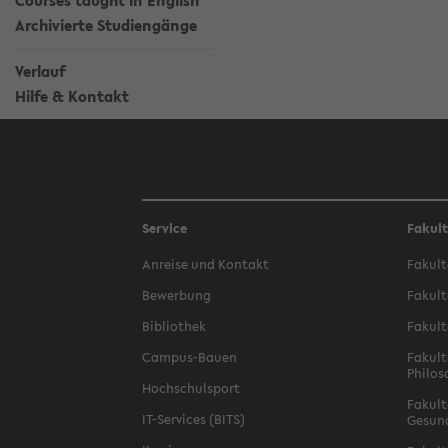
Courses taught in English
Archivierte Studiengänge
Verlauf
Hilfe & Kontakt
Service
Fakul
Anreise und Kontakt
Fakult
Bewerbung
Fakult
Bibliothek
Fakult
Campus-Bauen
Fakult
Philos
Hochschulsport
Fakult
IT-Services (BITS)
Gesun