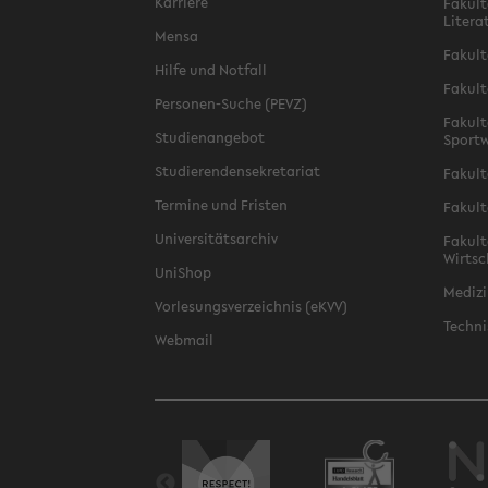
Karriere
Fakult
Litera
Mensa
Fakult
Hilfe und Notfall
Fakult
Personen-Suche (PEVZ)
Fakult
Studienangebot
Sportw
Studierendensekretariat
Fakult
Termine und Fristen
Fakult
Universitätsarchiv
Fakult
Wirtsc
UniShop
Medizi
Vorlesungsverzeichnis (eKVV)
Techni
Webmail