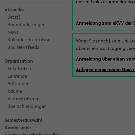
diesen Link zur Anmeldung ü
Aktuelles
Jetzt!
Anmeldung zum eKVV der 
Raumänderungen
News
Kalenderintegration
Wenn Sie (noch) kein Uni L
und Newsfeeds
über einen Gastzugang ver
Anmeldung über einen vo
Organisation
Fakultäten
Anlegen eines neuen Gast
Lehrende
Prüfungen
Räume
Veranstaltungs-
überschneidungen
Semesterauswahl
Kombisuche