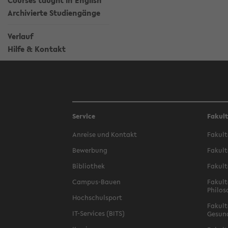
Courses taught in English
Archivierte Studiengänge
Verlauf
Hilfe & Kontakt
Service
Fakul
Anreise und Kontakt
Fakult
Bewerbung
Fakult
Bibliothek
Fakult
Campus-Bauen
Fakult
Philos
Hochschulsport
Fakult
IT-Services (BITS)
Gesun