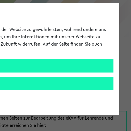
eKVV
ät der Website zu gewährleisten, während andere uns
h, um Ihre Interaktionen mit unserer Webseite zu
Zukunft widerrufen. Auf der Seite finden Sie auch
Meine Uni
EN
ANMELDEN
aus:
für Mitarbeiter*innen
rnen Seiten zur Bearbeitung des eKVV für Lehrende und
iate erreichen Sie hier: