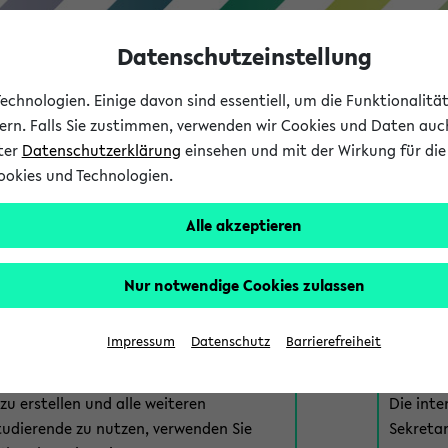
Datenschutzeinstellung
chnologien. Einige davon sind essentiell, um die Funktionalit
sern. Falls Sie zustimmen, verwenden wir Cookies und Daten auc
nter
Datenschutzerklärung
einsehen und mit der Wirkung für die 
ookies und Technologien.
Studium
Lehre
International
Alle akzeptieren
am eKVV
Nur notwendige Cookies zulassen
 zur Anmeldung am eKVV. Bitte wählen Sie die für Sie richtige 
Impressum
Datenschutz
Barrierefreiheit
nde
eKVV 
u erstellen und alle weiteren
Die inte
tudierende zu nutzen, verwenden Sie
Sekretar