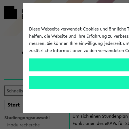
Diese Webseite verwendet Cookies und ähnliche Te
helfen, die Website und Ihre Erfahrung zu verbes
messen. Sie können Ihre Einwilligung jederzeit u
zusätzliche Informationen zu den verwendeten C
Universität
Forschung
Anmeldung 
Es gibt mehrere Möglichkeiten
eKVV für Studiere
mein
Start
eKVV
Um sich einen Stundenplan z
Studiengangsauswahl
Funktionen des eKVVs für S
Modulrecherche