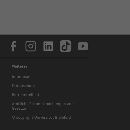
Facebook
Instagram
LinkedIn
TikTok
Youtube
Weiteres
Impressum
Datenschutz
Barrierefreiheit
Amtliche Bekanntmachungen und
Gesetze
© copyright Universität Bielefeld