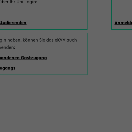
ber Ihr Uni Login:
Studierenden
Anmeldu
ogin haben, können Sie das eKVV auch
wenden:
rhandenen Gastzugang
zugangs