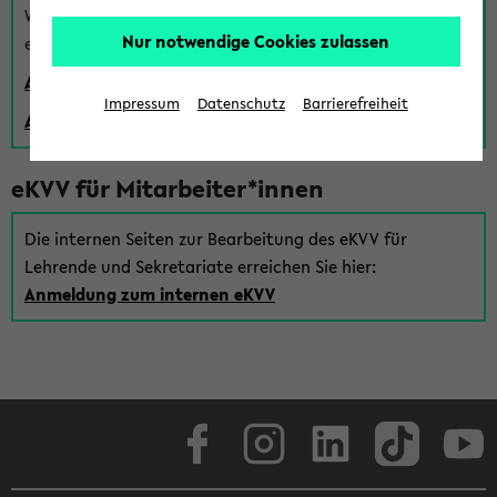
Wenn Sie (noch) kein Uni Login haben, können Sie das
Nur notwendige Cookies zulassen
eKVV auch über einen Gastzugang verwenden:
Anmeldung über einen vorhandenen Gastzugang
Impressum
Datenschutz
Barrierefreiheit
Anlegen eines neuen Gastzugangs
eKVV für Mitarbeiter*innen
Die internen Seiten zur Bearbeitung des eKVV für
Lehrende und Sekretariate erreichen Sie hier:
Anmeldung zum internen eKVV
Facebook
Instagram
LinkedIn
TikTok
Youtube