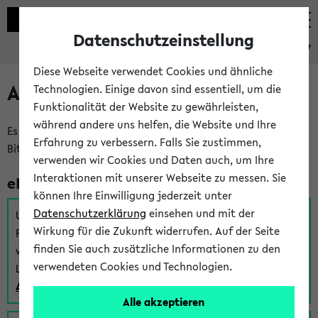
Datenschutzeinstellung
eKVV
Diese Webseite verwendet Cookies und ähnliche
Anmeldung am eKVV
Technologien. Einige davon sind essentiell, um die
Funktionalität der Website zu gewährleisten,
während andere uns helfen, die Website und Ihre
Es gibt mehrere Möglichkeiten zur Anmeldung am eKVV.
Erfahrung zu verbessern. Falls Sie zustimmen,
Bitte wählen Sie die für Sie richtige aus:
verwenden wir Cookies und Daten auch, um Ihre
Interaktionen mit unserer Webseite zu messen. Sie
eKVV für Studierende
können Ihre Einwilligung jederzeit unter
Datenschutzerklärung
einsehen und mit der
Um sich einen Stundenplan zu erstellen und alle weiteren
Wirkung für die Zukunft widerrufen. Auf der Seite
Funktionen des eKVVs für Studierende zu nutzen,
finden Sie auch zusätzliche Informationen zu den
verwenden Sie diesen Link zur Anmeldung über Ihr Uni
verwendeten Cookies und Technologien.
Login:
Anmeldung zum eKVV der Studierenden
Alle akzeptieren