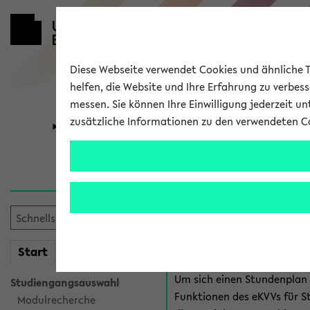
Diese Webseite verwendet Cookies und ähnliche Te
helfen, die Website und Ihre Erfahrung zu verbes
messen. Sie können Ihre Einwilligung jederzeit u
zusätzliche Informationen zu den verwendeten C
Universität
Forschung
Anmeldung 
Es gibt mehrere Möglichkeiten
eKVV für Studiere
mein
Start
eKVV
Um sich einen Stundenplan z
Studiengangsauswahl
Funktionen des eKVVs für S
Modulrecherche