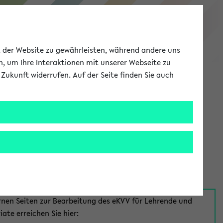
eKVV
ät der Website zu gewährleisten, während andere uns
h, um Ihre Interaktionen mit unserer Webseite zu
Zukunft widerrufen. Auf der Seite finden Sie auch
Meine Uni
EN
ANMELDEN
aus:
für Mitarbeiter*innen
rnen Seiten zur Bearbeitung des eKVV für Lehrende und
iate erreichen Sie hier: