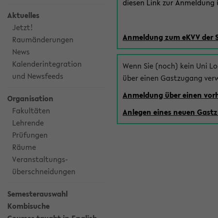
diesen Link zur Anmeldung ü
Aktuelles
Jetzt!
Anmeldung zum eKVV der 
Raumänderungen
News
Kalenderintegration
Wenn Sie (noch) kein Uni L
und Newsfeeds
über einen Gastzugang ver
Anmeldung über einen vo
Organisation
Fakultäten
Anlegen eines neuen Gast
Lehrende
Prüfungen
Räume
Veranstaltungs-
überschneidungen
Semesterauswahl
Kombisuche