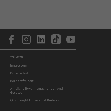
Facebook
Instagram
LinkedIn
TikTok
Youtube
Weiteres
Impressum
Datenschutz
Barrierefreiheit
Amtliche Bekanntmachungen und
Gesetze
© copyright Universität Bielefeld