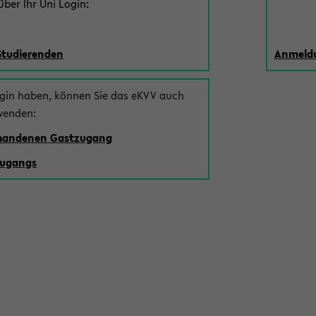
ber Ihr Uni Login:
Studierenden
Anmeldu
ogin haben, können Sie das eKVV auch
wenden:
rhandenen Gastzugang
zugangs