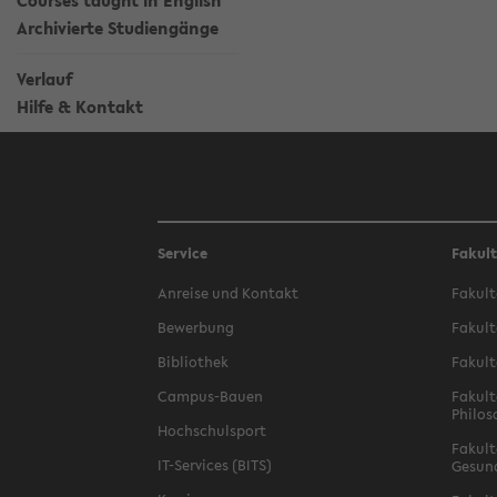
Courses taught in English
Archivierte Studiengänge
Verlauf
Hilfe & Kontakt
Service
Fakul
Anreise und Kontakt
Fakult
Bewerbung
Fakult
Bibliothek
Fakult
Campus-Bauen
Fakult
Philos
Hochschulsport
Fakult
IT-Services (BITS)
Gesun