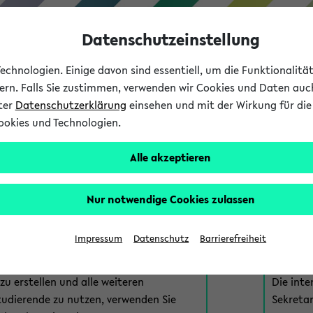
Datenschutzeinstellung
chnologien. Einige davon sind essentiell, um die Funktionalit
sern. Falls Sie zustimmen, verwenden wir Cookies und Daten auc
nter
Datenschutzerklärung
einsehen und mit der Wirkung für die 
ookies und Technologien.
Studium
Lehre
International
Alle akzeptieren
am eKVV
Nur notwendige Cookies zulassen
 zur Anmeldung am eKVV. Bitte wählen Sie die für Sie richtige 
Impressum
Datenschutz
Barrierefreiheit
nde
eKVV 
u erstellen und alle weiteren
Die inte
tudierende zu nutzen, verwenden Sie
Sekretar