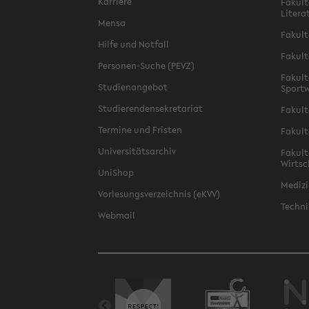
Karriere
Fakult
Litera
Mensa
Fakult
Hilfe und Notfall
Fakult
Personen-Suche (PEVZ)
Fakult
Studienangebot
Sportw
Studierendensekretariat
Fakult
Termine und Fristen
Fakult
Universitätsarchiv
Fakult
Wirtsc
UniShop
Medizi
Vorlesungsverzeichnis (eKVV)
Techni
Webmail