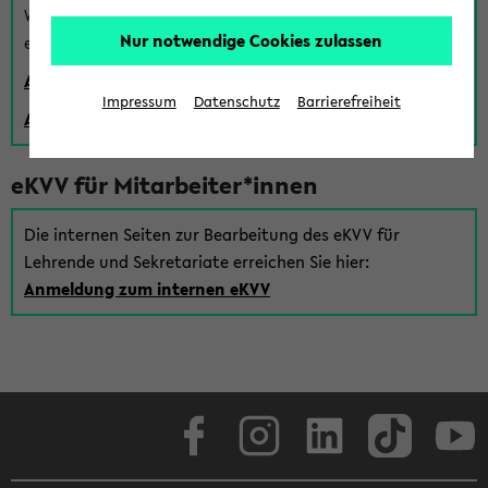
Wenn Sie (noch) kein Uni Login haben, können Sie das
Nur notwendige Cookies zulassen
eKVV auch über einen Gastzugang verwenden:
Anmeldung über einen vorhandenen Gastzugang
Impressum
Datenschutz
Barrierefreiheit
Anlegen eines neuen Gastzugangs
eKVV für Mitarbeiter*innen
Die internen Seiten zur Bearbeitung des eKVV für
Lehrende und Sekretariate erreichen Sie hier:
Anmeldung zum internen eKVV
Facebook
Instagram
LinkedIn
TikTok
Youtube