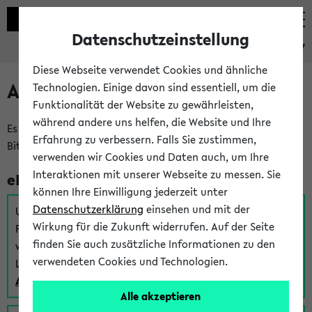
Datenschutzeinstellung
eKVV
Diese Webseite verwendet Cookies und ähnliche
Anmeldung am eKVV
Technologien. Einige davon sind essentiell, um die
Funktionalität der Website zu gewährleisten,
während andere uns helfen, die Website und Ihre
Es gibt mehrere Möglichkeiten zur Anmeldung am eKVV.
Erfahrung zu verbessern. Falls Sie zustimmen,
Bitte wählen Sie die für Sie richtige aus:
verwenden wir Cookies und Daten auch, um Ihre
Interaktionen mit unserer Webseite zu messen. Sie
eKVV für Studierende
können Ihre Einwilligung jederzeit unter
Datenschutzerklärung
einsehen und mit der
Um sich einen Stundenplan zu erstellen und alle weiteren
Wirkung für die Zukunft widerrufen. Auf der Seite
Funktionen des eKVVs für Studierende zu nutzen,
finden Sie auch zusätzliche Informationen zu den
verwenden Sie diesen Link zur Anmeldung über Ihr Uni
verwendeten Cookies und Technologien.
Login:
Anmeldung zum eKVV der Studierenden
Alle akzeptieren