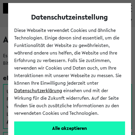
Datenschutzeinstellung
eKVV
Diese Webseite verwendet Cookies und ähnliche
Anmeldung am eKVV
Technologien. Einige davon sind essentiell, um die
Funktionalität der Website zu gewährleisten,
während andere uns helfen, die Website und Ihre
Es gibt mehrere Möglichkeiten zur Anmeldung am eKVV.
Erfahrung zu verbessern. Falls Sie zustimmen,
Bitte wählen Sie die für Sie richtige aus:
verwenden wir Cookies und Daten auch, um Ihre
Interaktionen mit unserer Webseite zu messen. Sie
eKVV für Studierende
können Ihre Einwilligung jederzeit unter
Datenschutzerklärung
einsehen und mit der
Um sich einen Stundenplan zu erstellen und alle weiteren
Wirkung für die Zukunft widerrufen. Auf der Seite
Funktionen des eKVVs für Studierende zu nutzen,
finden Sie auch zusätzliche Informationen zu den
verwenden Sie diesen Link zur Anmeldung über Ihr Uni
verwendeten Cookies und Technologien.
Login:
Anmeldung zum eKVV der Studierenden
Alle akzeptieren