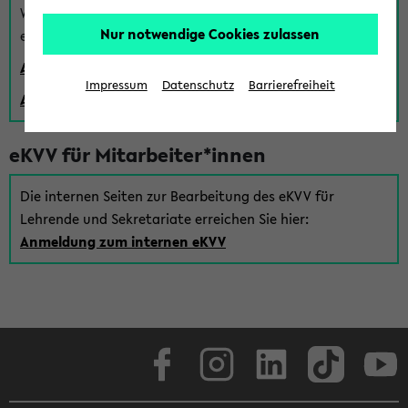
Wenn Sie (noch) kein Uni Login haben, können Sie das
Nur notwendige Cookies zulassen
eKVV auch über einen Gastzugang verwenden:
Anmeldung über einen vorhandenen Gastzugang
Impressum
Datenschutz
Barrierefreiheit
Anlegen eines neuen Gastzugangs
eKVV für Mitarbeiter*innen
Die internen Seiten zur Bearbeitung des eKVV für
Lehrende und Sekretariate erreichen Sie hier:
Anmeldung zum internen eKVV
Facebook
Instagram
LinkedIn
TikTok
Youtube