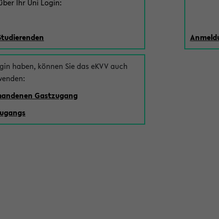
ber Ihr Uni Login:
Studierenden
Anmeldu
ogin haben, können Sie das eKVV auch
wenden:
rhandenen Gastzugang
zugangs