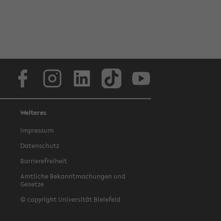
Facebook
Instagram
LinkedIn
TikTok
Youtube
Weiteres
Impressum
Datenschutz
Barrierefreiheit
Amtliche Bekanntmachungen und
Gesetze
© copyright Universität Bielefeld