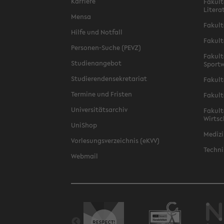
Karriere
Fakult
Litera
Mensa
Fakult
Hilfe und Notfall
Fakult
Personen-Suche (PEVZ)
Fakult
Studienangebot
Sportw
Studierendensekretariat
Fakult
Termine und Fristen
Fakult
Universitätsarchiv
Fakult
Wirtsc
UniShop
Medizi
Vorlesungsverzeichnis (eKVV)
Techni
Webmail