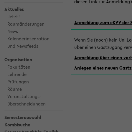
diesen Link zur Anmeldung ü
Aktuelles
Jetzt!
Anmeldung zum eKVV der 
Raumänderungen
News
Kalenderintegration
Wenn Sie (noch) kein Uni L
und Newsfeeds
über einen Gastzugang ver
Anmeldung über einen vo
Organisation
Fakultäten
Anlegen eines neuen Gast
Lehrende
Prüfungen
Räume
Veranstaltungs-
überschneidungen
Semesterauswahl
Kombisuche