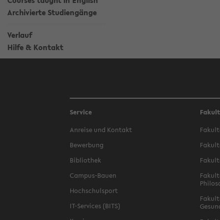
Courses taught in English
Archivierte Studiengänge
Verlauf
Hilfe & Kontakt
Service
Fakul
Anreise und Kontakt
Fakult
Bewerbung
Fakult
Bibliothek
Fakult
Campus-Bauen
Fakult
Philos
Hochschulsport
Fakult
IT-Services (BITS)
Gesun