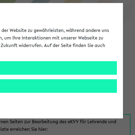
eKVV
ät der Website zu gewährleisten, während andere uns
h, um Ihre Interaktionen mit unserer Webseite zu
Zukunft widerrufen. Auf der Seite finden Sie auch
Meine Uni
EN
ANMELDEN
aus:
für Mitarbeiter*innen
rnen Seiten zur Bearbeitung des eKVV für Lehrende und
iate erreichen Sie hier: