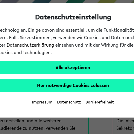
Datenschutzeinstellung
chnologien. Einige davon sind essentiell, um die Funktionalit
sern. Falls Sie zustimmen, verwenden wir Cookies und Daten auc
nter
Datenschutzerklärung
einsehen und mit der Wirkung für die 
ookies und Technologien.
Studium
Lehre
International
Alle akzeptieren
am eKVV
Nur notwendige Cookies zulassen
 zur Anmeldung am eKVV. Bitte wählen Sie die für Sie richtige 
Impressum
Datenschutz
Barrierefreiheit
nde
eKVV 
u erstellen und alle weiteren
Die inte
tudierende zu nutzen, verwenden Sie
Sekretar